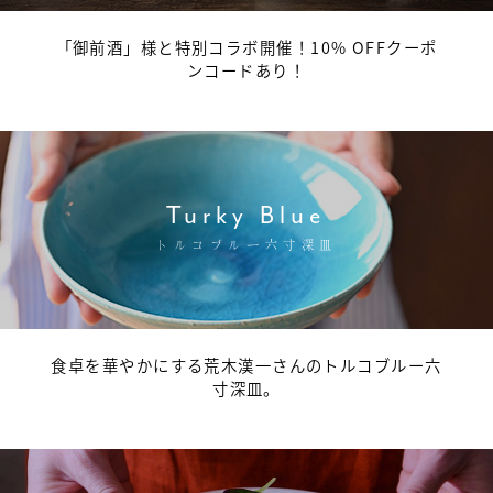
「御前酒」様と特別コラボ開催！10% OFFクーポ
ンコードあり！
Turky Blue
トルコブルー六寸深皿
食卓を華やかにする荒木漢一さんのトルコブルー六
寸深皿。