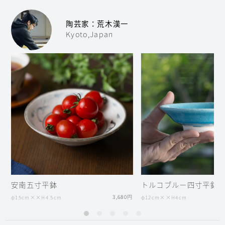
陶芸家：荒木漢一
Kyoto,Japan
安南五寸平鉢
トルコブルー四寸平
3,680円
φ15cm××H4.5cm
φ12cm××H4cm