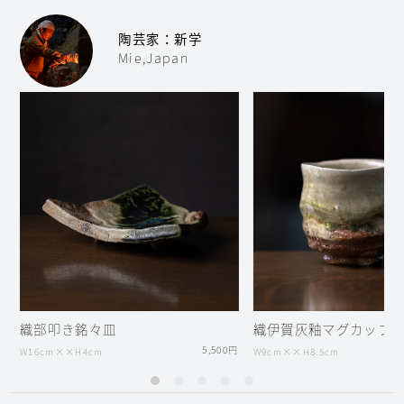
陶芸家：新学
Mie,Japan
織部叩き銘々皿
織伊賀灰釉マグカップ
5,500円
W16cm××H4cm
W9cm××H8.5cm