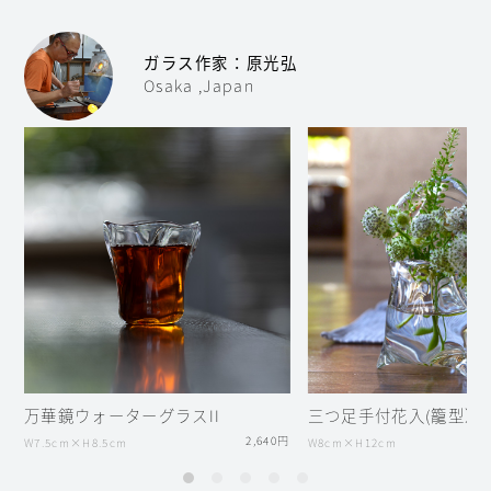
ガラス作家：原光弘
Osaka ,Japan
万華鏡ウォーターグラスII
三つ足手付花入(籠型）
2,640円
W7.5cm×H8.5cm
W8cm×H12cm