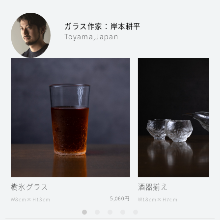
ガラス作家：岸本耕平
Toyama,Japan
樹氷グラス
酒器揃え
5,060円
W8cm×H13cm
W18cm×H7cm