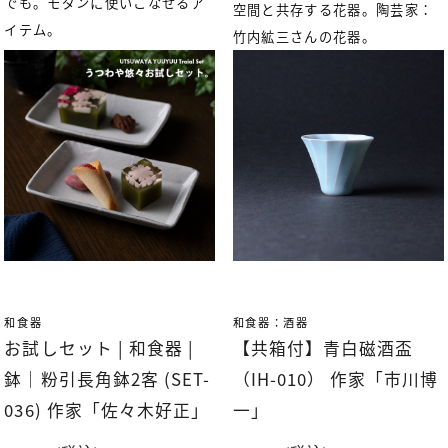
でも。モダンに使いこなせるア
空間と共存する花器。陶芸家：
イテム。
竹内絋三さんの花器。
和食器
和食器：酒器
お試しセット | 和食器 |
【共箱付】青白磁酒盃
鉢｜粉引長角鉢2客 (SET-
（IH-010） 作家「市川博
036) 作家「佐々木好正」
一」