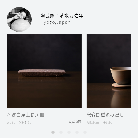
陶芸家：清水万佐年
Hyogo,Japan
丹波白原土長角皿
窯変白磁汲み出し
6,600円
W18cm×H1.5cm
W9.5cm×H6.5cm