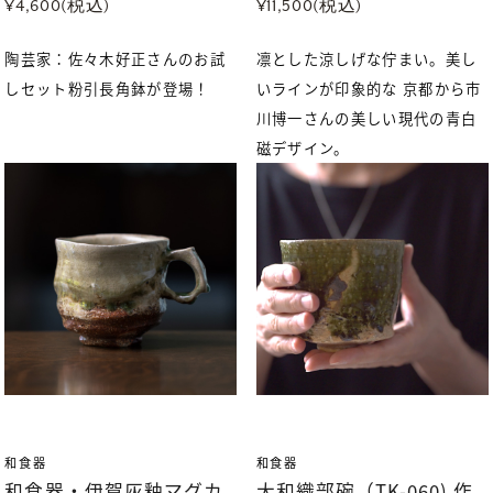
¥4,600(税込)
¥11,500(税込)
陶芸家：佐々木好正さんのお試
凛とした涼しげな佇まい。美し
しセット粉引長角鉢が登場！
いラインが印象的な 京都から市
川博一さんの美しい現代の青白
磁デザイン。
和食器
和食器
和食器・伊賀灰釉マグカ
大和織部碗（TK-060) 作