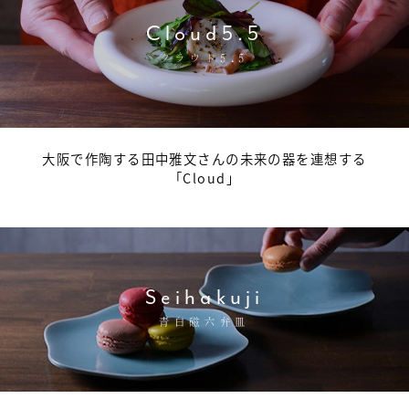
Cloud5.5
クラウド5.5
大阪で作陶する田中雅文さんの未来の器を連想する
「Cloud」
Seihakuji
青白磁六弁皿