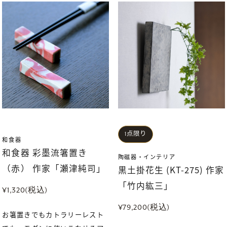
1点限り
和食器
和食器 彩墨流箸置き
陶磁器・インテリア
（赤） 作家「瀬津純司」
黒土掛花生 (KT-275) 作家
「竹内紘三」
¥1,320(税込)
¥79,200(税込)
お箸置きでもカトラリーレスト