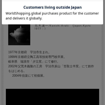
荒木漢一/Kanichi Araki (Japan,Kyoto
1977 - )
1977年京都府 宇治市生まれ。
1999年京都府立陶工高等技術専門校卒業。
岐阜県 瑞浪市「夕立窯」にて修行。
2002年父荒木義隆の工房 宇治市炭山「笠取士半窯」にて創作
をはじめる。
2004年信楽にて初個展。