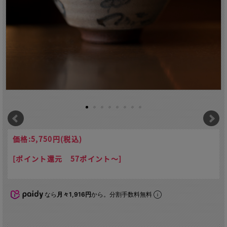
価格:
5,750円
(税込)
[ポイント還元 57ポイント～]
なら
月々1,916円
から。分割手数料無料