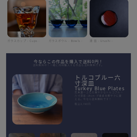
ガラスカップ - Cups -
ガラスボウル - Bowls -
漆 皿 - Urushi -
今ならこの作品を購入で送料0円！
送料無料中！一緒に同時購入する作品も送料無料です。
トルコブルー六
寸深皿
Turkey Blue Plates
荒木漢一さんの爽やかなトルコブルー
六寸深皿-18cm-が食卓を鮮やかに変
える。今なら送料無料です！
税込3,740円