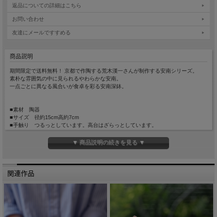
返品についての詳細はこちら
お問い合わせ
友達にメールですすめる
商品説明
期間限定で送料無料！ 京都で作陶する荒木漢一さんが制作する安南シリーズ。
素朴な雰囲気の中に見られるやわらかな安南。
一点ごとに異なる風合いが食卓を彩る安南深鉢。
■素材 陶器
■サイズ 径約15cm高約7cm
■手触り つるっとしています。高台はざらっとしています。
■重量 約285g
■生産国 Made in Japan
▼ 商品説明の続きを見る ▼
関連作品