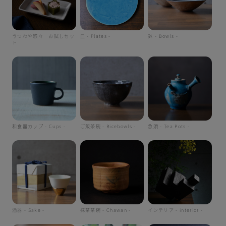
うつわや悠々 お試しセッ
皿 - Plates -
鉢 - Bowls -
ト
和食器カップ - Cups -
ご飯茶碗 - Ricebowls -
急須 - Tea Pots -
酒器 - Sake -
抹茶茶碗 - Chawan -
インテリア - interior -