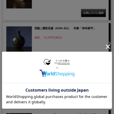
花瓶 | 凛彩花器（KOK-411） 作家「岸本耕平」
価格： 13,200円(税込)
花入 | つる首花器（KOK-388） 作家「岸本耕平」
価格： 16,500円(税込)