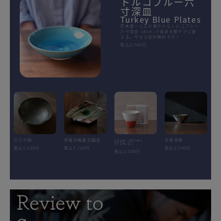
トルコブルー六
寸深皿
Turkey Blue Plates
荒木漢一さんの爽やかなトルコブルー
六寸深皿-18cm-が食卓を鮮やかに変
える。今なら送料無料です！
税込3,740円
片口中鉢
伊賀灰釉菱形鎬皿
Layer.series
安南深鉢
SYUKI(L)
税込5,500円
税込7,700円
税込5,500円
税込5,500円