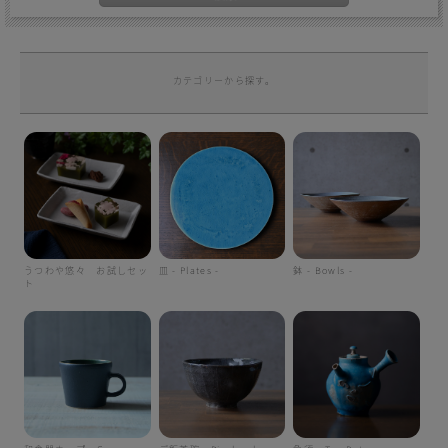
カテゴリーから探す。
うつわや悠々 お試しセッ
皿 - Plates -
鉢 - Bowls -
ト