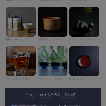
和食器カップ - Cups -
ご飯茶碗 - Ricebowls -
急須 - Tea Pots -
酒器 - Sake -
抹茶茶碗 - Chawan -
インテリア - interior -
ガラスカップ - Cups -
ガラスボウル - Bowls -
漆 皿 - Urushi -
今ならこの作品を購入で送料0円！
送料無料中！一緒に同時購入する作品も送料無料です。