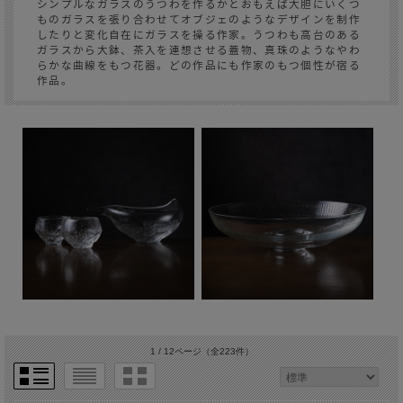
シンプルなガラスのうつわを作るかとおもえば大胆にいくつ
ものガラスを張り合わせてオブジェのようなデザインを制作
したりと変化自在にガラスを操る作家。うつわも高台のある
ガラスから大鉢、茶入を連想させる蓋物、真珠のようなやわ
らかな曲線をもつ花器。どの作品にも作家のもつ個性が宿る
作品。
1 / 12ページ
（全223件）