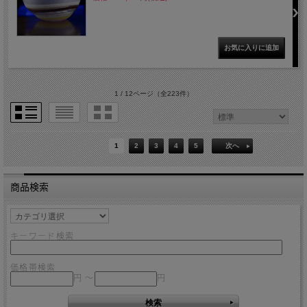
1 / 12ページ
（全223件）
1
2
3
4
5
次へ
商品検索
キーワード検索
価格帯検索
円 ～
円