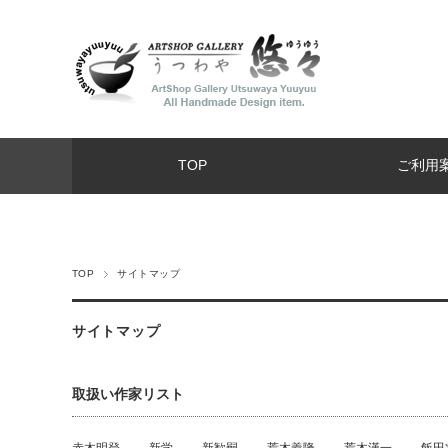
TOP
ご利用
TOP
サイトマップ
サイトマップ
取扱い作家リスト
赤木明登
新学
新歓嗣
荒木義隆
荒木漢一
飯田