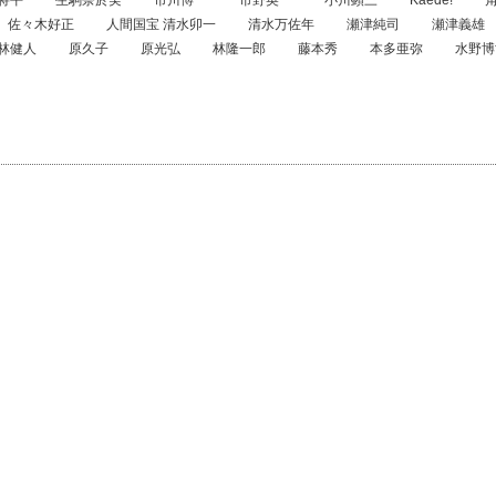
佐々木好正
人間国宝 清水卯一
清水万佐年
瀬津純司
瀬津義雄
林健人
原久子
原光弘
林隆一郎
藤本秀
本多亜弥
水野博