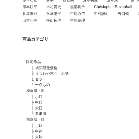
岸本耕平
木村貴史
黒部駒子
Christopher Ravenhall
多屋嘉郎
永草陽平
中尾心啓
中村譲司
野口健
山本壮平
横山拓也
吉岡萬理
商品カテゴリ
限定作品
├
初回限定価格
├
うつわや悠々 お試
しセット
└
一点もの
和食器・皿
├
小皿
├
中皿
├
大皿
└
変形皿
和食器・鉢
├
小鉢
├
中鉢
├
大鉢