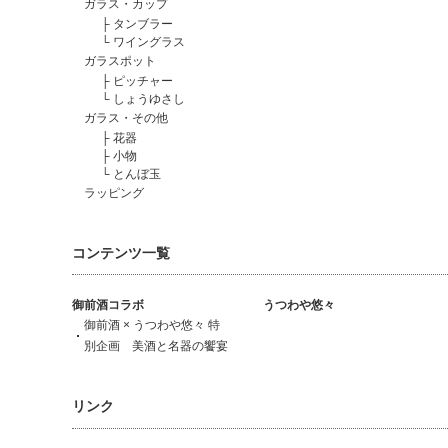
ガラス・カップ
├
タンブラー
└
ワイングラス
ガラスポット
├
ピッチャー
└
しょうゆさし
ガラス・その他
├
花器
├
小物
└
とんぼ玉
ラッピング
コンテンツ一覧
御前酒コラボ
うつわや悠々
御前酒 × うつわや悠々 特
別企画 美酒と名器の饗宴
リンク