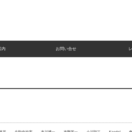
案内
お問い合せ
将平
生駒奈於実
市川博一
市野英一
小川顕三
Kaede!