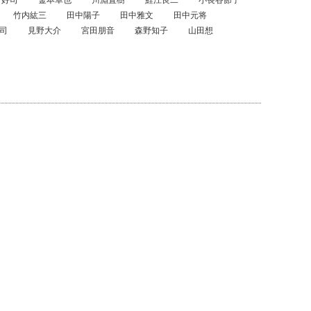
竹内紘三
田中陽子
田中雅文
田中元将
司
見野大介
宮田朋音
森野知子
山田想