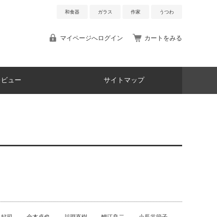
和食器
ガラス
作家
うつわ
マイページへログイン
カートをみる
レビュー
サイトマップ
角好司
金本卓也
川淵直樹
鯉江良二
小長谷節子