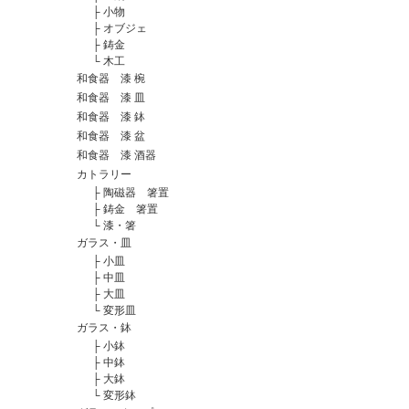
├
小物
├
オブジェ
├
鋳金
└
木工
和食器 漆 椀
和食器 漆 皿
和食器 漆 鉢
和食器 漆 盆
和食器 漆 酒器
カトラリー
├
陶磁器 箸置
├
鋳金 箸置
└
漆・箸
ガラス・皿
├
小皿
├
中皿
├
大皿
└
変形皿
ガラス・鉢
├
小鉢
├
中鉢
├
大鉢
└
変形鉢