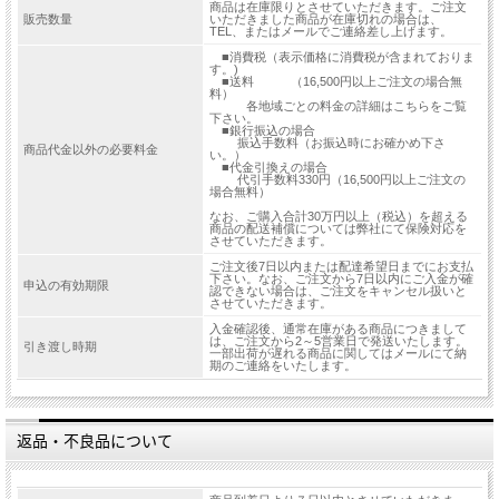
商品は在庫限りとさせていただきます。ご注文
販売数量
いただきました商品が在庫切れの場合は、
TEL、またはメールでご連絡差し上げます。
■消費税（表示価格に消費税が含まれておりま
す。)
■送料 （16,500円以上ご注文の場合無
料）
各地域ごとの料金の詳細はこちらをご覧
下さい。
■銀行振込の場合
振込手数料（お振込時にお確かめ下さ
商品代金以外の必要料金
い。）
■代金引換えの場合
代引手数料330円（16,500円以上ご注文の
場合無料）
なお、ご購入合計30万円以上（税込）を超える
商品の配送補償については弊社にて保険対応を
させていただきます。
ご注文後7日以内または配達希望日までにお支払
下さい。なお、ご注文から7日以内にご入金が確
申込の有効期限
認できない場合は、ご注文をキャンセル扱いと
させていただきます。
入金確認後、通常在庫がある商品につきまして
は、ご注文から2～5営業日で発送いたします。
引き渡し時期
一部出荷が遅れる商品に関してはメールにて納
期のご連絡をいたします。
返品・不良品について