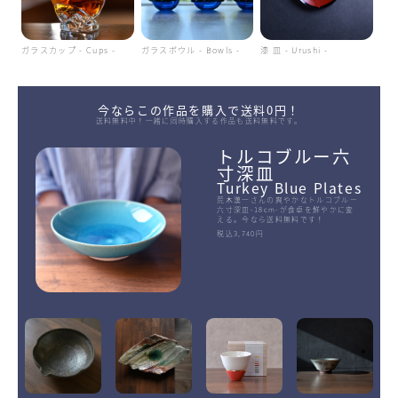
ガラスカップ - Cups -
ガラスボウル - Bowls -
漆 皿 - Urushi -
今ならこの作品を購入で送料0円！
送料無料中！一緒に同時購入する作品も送料無料です。
トルコブルー六
寸深皿
Turkey Blue Plates
荒木漢一さんの爽やかなトルコブルー
六寸深皿-18cm-が食卓を鮮やかに変
える。今なら送料無料です！
税込3,740円