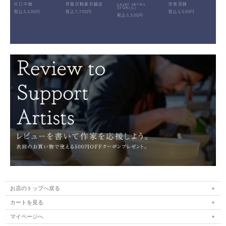
片口中鉢
伊賀灰釉菱形鎬皿
Layer.series
安南深鉢
SYUKI(L)
税込5,500円
税込7,700円
税込5,500円
税込5,500円
お店のトップへ戻る
カートを見る
マイページへ