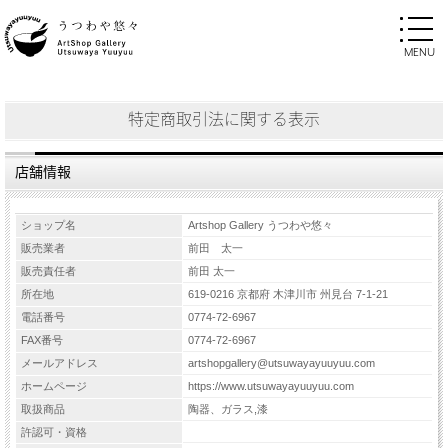
特定商取引法に関する表示
店舗情報
ショップ名
Artshop Gallery うつわや悠々
販売業者
前田 太一
販売責任者
前田 太一
所在地
619-0216 京都府 木津川市 州見台 7-1-21
電話番号
0774-72-6967
FAX番号
0774-72-6967
メールアドレス
artshopgallery@utsuwayayuuyuu.com
ホームページ
https://www.utsuwayayuuyuu.com
取扱商品
陶器、ガラス,漆
許認可・資格