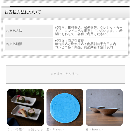
お支払方法について
代引き、銀行振込、郵便振替、クレジットカー
お支払方法
ド払、コンビニ払を用意してございます。ご希
望にあわせて、各種ご利用ください。
代引き：商品引渡時
お支払期限
銀行振込と郵便振込：商品到着予定日以内
コンビニ払：商品、商品到着予定日以内
カテゴリーから探す。
うつわや悠々 お試しセッ
皿 - Plates -
鉢 - Bowls -