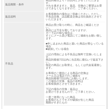
商品到着日より７日以内とさせていただきま
す。
返品期限・条件
それを過ぎますと、返品、交換のご要望はお受
けできなくなりますので、ご了承ください。
お客様都合の場合はご容赦ください。ただし、
返品送料
不良品交換、誤品配送交換は当社負担とさせて
いただきます。
商品お受け取りの時に、商品をご確認くださ
い。
商品には万全を期しておりますが、
万一下記の様な場合は、
すぐにメール及び電話にてご連絡をお願い致し
ます。
■申し込まれた商品と届いた商品が異なっている
場合
■破損している場合
上記の理由による不良品は無料で交換いたしま
す。
商品到着後7日以内に当店宛に着払いで返送下さ
い。
不良品
指定の商品にお取替え、もしくは代金返還致し
ます。
お客様のご都合による商品の交換は
メール又は電話でのご連絡を
商品到着後7日以内にお願いします。
この場合の交換、返品の送料は
お客様負担とさせて頂きます。
下記の場合の交換・返品は
お受けできませんので、ご了承ください。
一度ご使用になった商品
お客様のもとでキズや破損が生じた商品
期限がすぎたもの