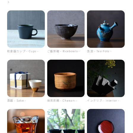
ト
和食器カップ - Cups -
ご飯茶碗 - Ricebowls -
急須 - Tea Pots -
酒器 - Sake -
抹茶茶碗 - Chawan -
インテリア - interior -