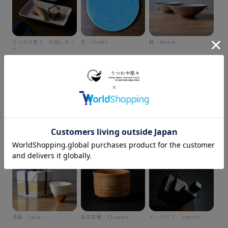
うつわや悠々 お試しセッ
皿 - Plates -
鉢 - Bowls -
ト
和食器カップ - Cups -
ご飯茶碗 - Ricebowls -
急須 - Tea Pots -
酒器 - Sake -
抹茶茶碗 - Chawan -
インテリア - interior -