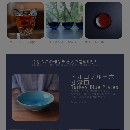
ガラスカップ - Cups -
ガラスボウル - Bowls -
漆 皿 - Urushi -
今ならこの作品を購入で送料0円！
送料無料中！一緒に同時購入する作品も送料無料です。
トルコブルー六
寸深皿
Turkey Blue Plates
荒木漢一さんの爽やかなトルコブルー
六寸深皿-18cm-が食卓を鮮やかに変
える。今なら送料無料です！
税込3,740円