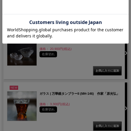
NEW
ガラス | 酒器揃え（KOK-434） 作家「岸本耕平」
価格： 20,900円(税込)
在庫切れ
NEW
ガラス | 万華鏡タンブラーII (MH-146) 作家「原光弘」
価格： 3,300円(税込)
在庫切れ