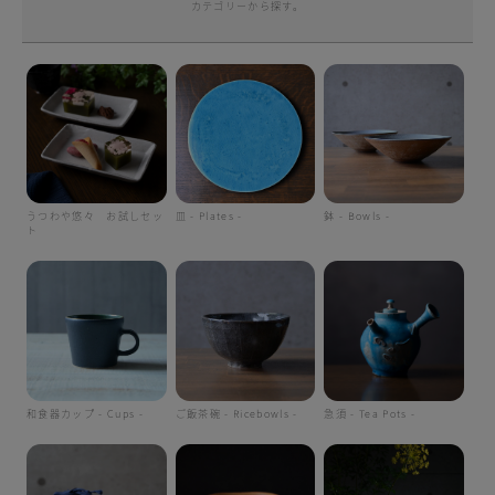
カテゴリーから探す。
うつわや悠々 お試しセッ
皿 - Plates -
鉢 - Bowls -
ト
和食器カップ - Cups -
ご飯茶碗 - Ricebowls -
急須 - Tea Pots -