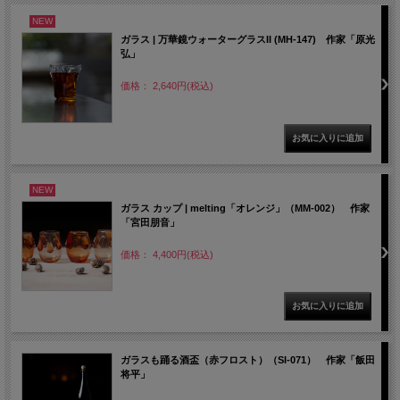
NEW
ガラス | 万華鏡ウォーターグラスII (MH-147) 作家「原光
弘」
価格： 2,640円(税込)
NEW
ガラス カップ | melting「オレンジ」（MM-002） 作家
「宮田朋音」
価格： 4,400円(税込)
ガラスも踊る酒盃（赤フロスト）（SI-071） 作家「飯田
将平」