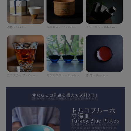
酒器 - Sake -
抹茶茶碗 - Chawan -
インテリア - interior -
ガラスカップ - Cups -
ガラスボウル - Bowls -
漆 皿 - Urushi -
今ならこの作品を購入で送料0円！
送料無料中！一緒に同時購入する作品も送料無料です。
トルコブルー六
寸深皿
Turkey Blue Plates
荒木漢一さんの爽やかなトルコブルー
六寸深皿-18cm-が食卓を鮮やかに変
える。今なら送料無料です！