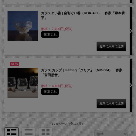
ガラスぐい呑 | 金彩ぐい呑（KOK-421） 作家「岸本耕
平」
価格： 7,700円(税込)
在庫切れ
NEW
ガラス カップ | melting「クリア」（MM-004） 作家
「宮田朋音」
価格： 4,400円(税込)
在庫切れ
1 / 6ページ
（全114件）