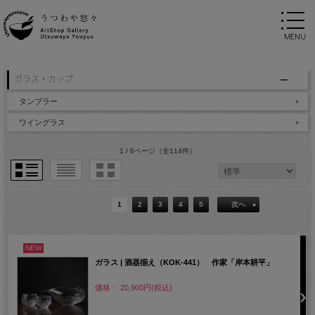
ガラス・カップ
タンブラー
ワイングラス
1 / 6ページ
（全114件）
1
2
3
4
5
次へ
NEW
ガラス | 酒器揃え（KOK-441） 作家「岸本耕平」
価格： 20,900円(税込)