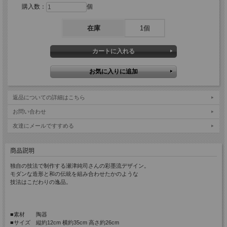
購入数：
個
在庫
1個
返品についての詳細はこちら
お問い合わせ
友達にメールですすめる
商品説明
独自の技法で制作する瀬津純司さんの彩墨流デザイン。
モダンな造形と和の伝統を組み合わせたかのような
技法はこだわりの逸品。
■素材 陶器
■サイズ 縦約12cm 横約35cm 高さ約26cm