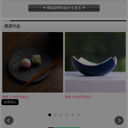
■手触り ざらっとしています。
■重量 約3430g
▼ 商品説明の続きを見る ▼
※共箱制作に10日～2週間ほどお日にち頂戴しております。 ご了承くださいませ。
関連作品
価格:3,520円(税込)
価格:4,620円(税込)
在庫切れ