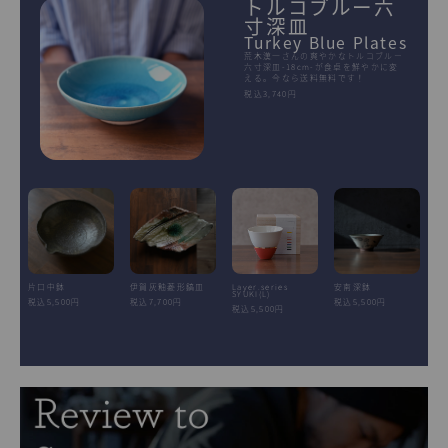
トルコブルー六
寸深皿
Turkey Blue Plates
荒木漢一さんの爽やかなトルコブルー
六寸深皿-18cm-が食卓を鮮やかに変
える。今なら送料無料です！
税込3,740円
片口中鉢
伊賀灰釉菱形鎬皿
Layer.series
安南深鉢
SYUKI(L)
税込5,500円
税込7,700円
税込5,500円
税込5,500円