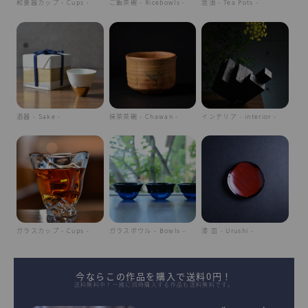
和食器カップ - Cups -
ご飯茶碗 - Ricebowls -
急須 - Tea Pots -
酒器 - Sake -
抹茶茶碗 - Chawan -
インテリア - interior -
ガラスカップ - Cups -
ガラスボウル - Bowls -
漆 皿 - Urushi -
今ならこの作品を購入で送料0円！
送料無料中！一緒に同時購入する作品も送料無料です。