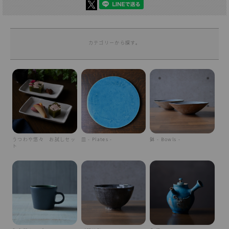
カテゴリーから探す。
うつわや悠々 お試しセッ
皿 - Plates -
鉢 - Bowls -
ト