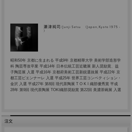
瀬津純司/Junji Setsu (Japan,Kyoto 1975 -
)
昭和50年 京都に生まれる 平成9年 京都精華大学 美術学部造形学
科 陶芸専攻卒業 平成14年 日本伝統工芸近畿展 新人奨励賞、益
子陶芸展 入選 平成16年 京都府美術工芸新鋭選抜展 平成22年 京
都工芸ビエンナーレ 入選 平成25年 世界工芸コンペティション・
金沢 入選 平成27年 第8回 現代茶陶展 T O K I 織部優秀賞 平成
28年 第9回 現代茶陶展 TOKI織部奨励賞 第22回 美濃茶碗展 入選
注文