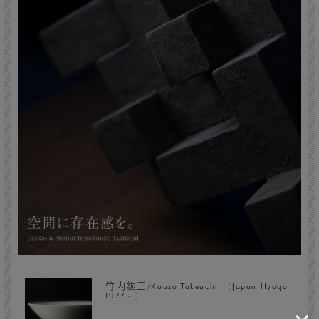
竹内紘三/Kouzo Takeuchi (Japan,Hyogo
1977 - )