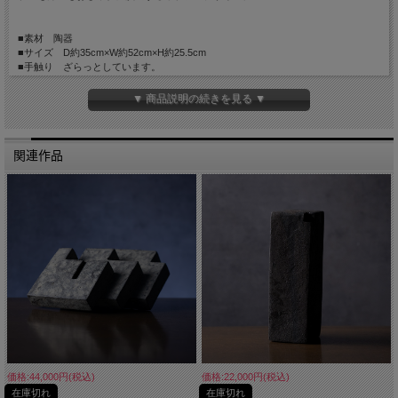
■素材 陶器
■サイズ D約35cm×W約52cm×H約25.5cm
■手触り ざらっとしています。
■重量 約9100g
■生産国 Made in Japan
▼ 商品説明の続きを見る ▼
関連作品
価格:44,000円(税込)
価格:22,000円(税込)
在庫切れ
在庫切れ