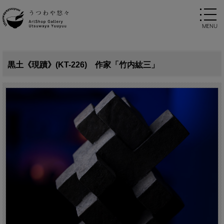
黒土《現蹟》(KT-226) 作家「竹内紘三」