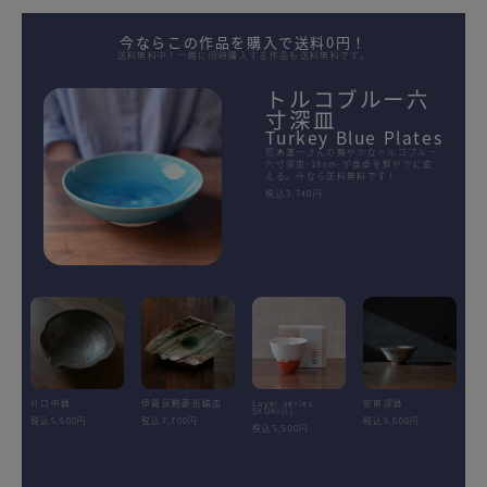
今ならこの作品を購入で送料0円！
送料無料中！一緒に同時購入する作品も送料無料です。
トルコブルー六
寸深皿
Turkey Blue Plates
荒木漢一さんの爽やかなトルコブルー
六寸深皿-18cm-が食卓を鮮やかに変
える。今なら送料無料です！
税込3,740円
片口中鉢
伊賀灰釉菱形鎬皿
Layer.series
安南深鉢
SYUKI(L)
税込5,500円
税込7,700円
税込5,500円
税込5,500円