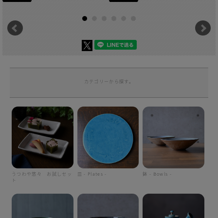
カテゴリーから探す。
うつわや悠々 お試しセッ
皿 - Plates -
鉢 - Bowls -
ト