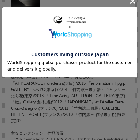
1977 兵庫県加東市生まれ
2001 大阪芸術大学工芸学科陶芸コース卒業
2003 岐阜県多治見市陶磁器意匠研究所卒業
現在 兵庫県にて製作
近年の主な個展
2019「TIME PASSAGE Meets People(東京）[’18.17]
「reattempt」YOD GALLERY(大阪）「竹内紘三作品展」銀座
日々（東京）/2018 「form」Gallery credenza(大阪）「捨器」喜
捨時光（中国）/2016 「Discover」艸居(京都)
「APPEARANCE」credenza(大阪) /2015 「reformation」hpgrp
GALLERY TOKYO(東京) /2014 「竹内紘三展」器・ギャラリー
たち花(東京)/2013 「Time Axis」ART FRONT GALLERY(東京)
「轍」Gallery 創(札幌)/2012 「JAPONISME」et I'Atelier Terre
Croix-Baragnon(フランス) /2011 「竹内紘三個展」GALERIE
HELENE POREE(フランス) /2010 「竹内紘三 作品展」桃居(東
京)['09]
主なコレクション、作品設置
ボストン美術館(アメリカ)/ヴィクトリア&アルバート美術館(イギ