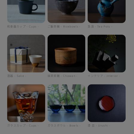
和食器カップ - Cups -
ご飯茶碗 - Ricebowls -
急須 - Tea Pots -
酒器 - Sake -
抹茶茶碗 - Chawan -
インテリア - interior -
ガラスカップ - Cups -
ガラスボウル - Bowls -
漆 皿 - Urushi -