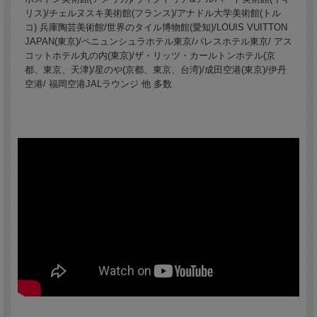
リス)/チェルヌスキ美術館(フランス)/アナドル大学美術館(トル
コ) 兵庫陶芸美術館/世界のタイル博物館(愛知)/LOUIS VUITTON
JAPAN(東京)/ペニュンシュラホテル東京/パレスホテル東京/ アス
コットホテル丸の内(東京)/ザ・リッツ・カールトンホテル(京
都、東京、天津)/星のや(京都、東京、台湾)/成田空港(東京)/伊丹
空港/ 福岡空港JALラウンジ 他 多数