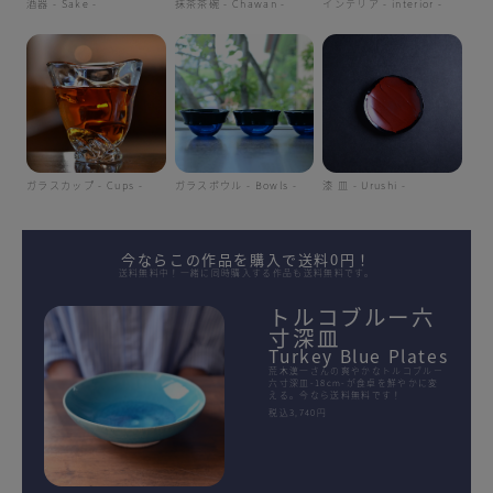
酒器 - Sake -
抹茶茶碗 - Chawan -
インテリア - interior -
ガラスカップ - Cups -
ガラスボウル - Bowls -
漆 皿 - Urushi -
今ならこの作品を購入で送料0円！
送料無料中！一緒に同時購入する作品も送料無料です。
トルコブルー六
寸深皿
Turkey Blue Plates
荒木漢一さんの爽やかなトルコブルー
六寸深皿-18cm-が食卓を鮮やかに変
える。今なら送料無料です！
税込3,740円