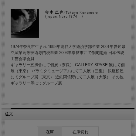
金本 卓也/Takuya Kanamoto
(Japan,Nara 1974 - )
1974年奈良市生まれ 1998年龍谷大学経済学部卒業 2001年愛知県
立窯業高等技術専門校卒業 2003年奈良市にて作陶開始 日本伝統
工芸会準会員
ギャラリー五風舎にて個展（奈良） GALLERY SPASE 観にて個
展（東京） パラミタミュージアムにて二人展（三重） 銀座松屋
にてグループ展（東京） 近鉄阿倍野にて二人展（大阪） その他
ギャラリー等にてグループ展
注文
在庫
在庫切れ