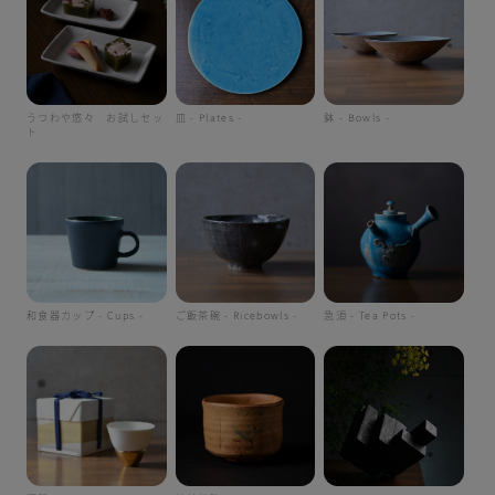
うつわや悠々 お試しセッ
皿 - Plates -
鉢 - Bowls -
ト
和食器カップ - Cups -
ご飯茶碗 - Ricebowls -
急須 - Tea Pots -