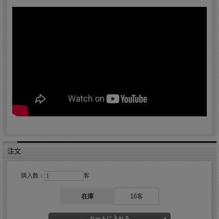
注文
購入数：
客
在庫
16客