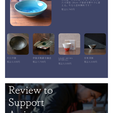
六寸深皿-18cm-が食卓を鮮やかに変
える。今なら送料無料です！
税込3,740円
片口中鉢
伊賀灰釉菱形鎬皿
Layer.series
安南深鉢
SYUKI(L)
税込5,500円
税込7,700円
税込5,500円
税込5,500円