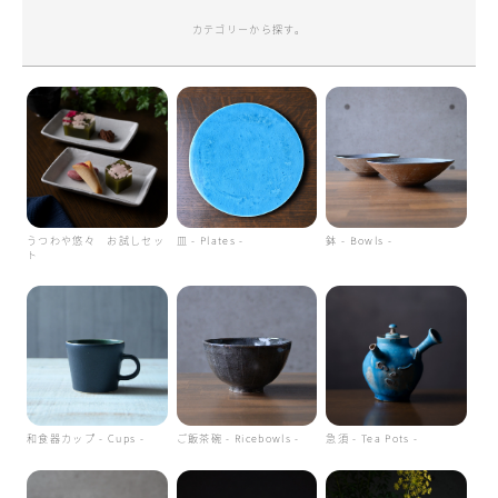
カテゴリーから探す。
うつわや悠々 お試しセッ
皿 - Plates -
鉢 - Bowls -
ト
和食器カップ - Cups -
ご飯茶碗 - Ricebowls -
急須 - Tea Pots -