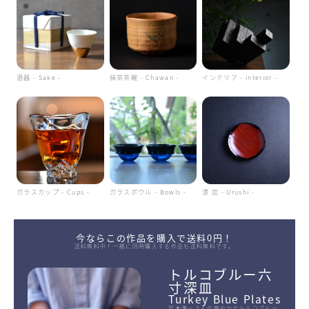
酒器 - Sake -
抹茶茶碗 - Chawan -
インテリア - interior -
ガラスカップ - Cups -
ガラスボウル - Bowls -
漆 皿 - Urushi -
今ならこの作品を購入で送料0円！
送料無料中！一緒に同時購入する作品も送料無料です。
トルコブルー六
寸深皿
Turkey Blue Plates
荒木漢一さんの爽やかなトルコブルー