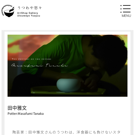
田中雅文
Potter:Masafumi Tanaka
陶芸家：田中雅文さんのうつわは、洋食器にも負けないスタ