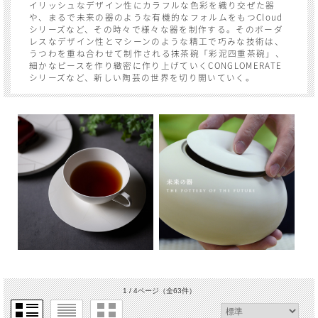
イリッシュなデザイン性にカラフルな色彩を織り交ぜた器
や、まるで未来の器のような有機的なフォルムをもつCloud
シリーズなど、その時々で様々な器を制作する。そのボーダ
レスなデザイン性とマシーンのような精工で巧みな技術は、
うつわを重ね合わせて制作される抹茶碗「彩泥四重茶碗」、
細かなピースを作り緻密に作り上げていくCONGLOMERATE
シリーズなど、新しい陶芸の世界を切り開いていく。
1 / 4ページ
（全63件）