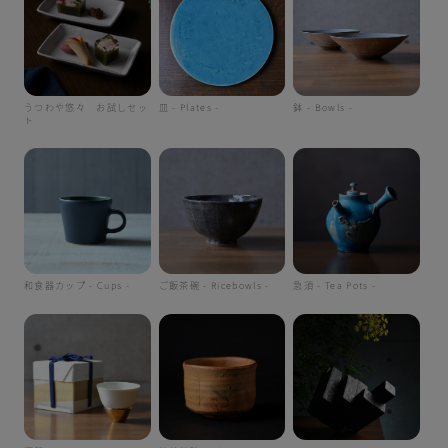
うつわや悠々 お試しセッ
皿 - Plates -
鉢 - Bowls -
ト
和食器カップ - Cups -
ご飯茶碗 - Ricebowls -
急須 - Tea Pots -