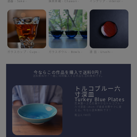
酒器 - Sake -
抹茶茶碗 - Chawan -
インテリア - interior -
ガラスカップ - Cups -
ガラスボウル - Bowls -
漆 皿 - Urushi -
今ならこの作品を購入で送料0円！
送料無料中！一緒に同時購入する作品も送料無料です。
トルコブルー六
寸深皿
Turkey Blue Plates
荒木漢一さんの爽やかなトルコブルー
六寸深皿-18cm-が食卓を鮮やかに変
える。今なら送料無料です！
税込3,740円