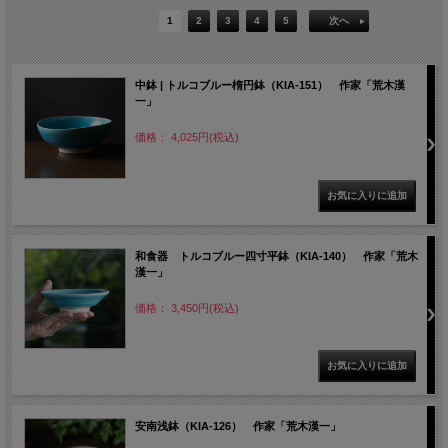
1
2
3
4
5
次へ
中鉢 | トルコブルー楕円鉢（KIA-151） 作家「荒木漢
一」
価格： 4,025円(税込)
和食器 トルコブルー四寸平鉢（KIA-140） 作家「荒木
漢一」
価格： 3,450円(税込)
安南浅鉢（KIA-126） 作家「荒木漢一」