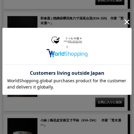
和食器 | 焼締緋襷四角六寸張高台皿(KIA-155) 作家「荒
木漢一」
価格： 4,600円(税込)
在庫切れ
小鉢 | トルコブルー割山椒（KIA-152） 作家「荒木漢
一」
価格： 5,500円(税込)
在庫切れ
小鉢 | 梅花皮安南五寸平鉢（KIA-154） 作家「荒木漢
一」