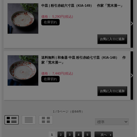
中皿 | 粉引赤絵六寸皿（KIA-149） 作家「荒木漢一」
価格： 5,290円(税込)
在庫切れ
送料無料 | 和食器 中皿 粉引赤絵七寸皿（KIA-148） 作
家「荒木漢一」
価格： 7,440円(税込)
在庫切れ
1 / 5ページ
（全84件）
1
2
3
4
5
次へ