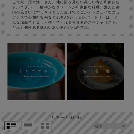
る作家：荒木漢一さん。他に類を見ない美しい青が印象的な
トルコブルー、鮮やかなグリーンが印象的な緑釉、滲んだ御
須の風合いにすっきりとした造形でどこかアンニュイなニュ
アンスで心和む安南など1000を超えるレパートリーは、ど
んな場面でも美しく整えてくれる和食器のスペシャリスト。
どれも個性ある味わい深い器が現代の京焼。
1 / 5ページ
（全84件）