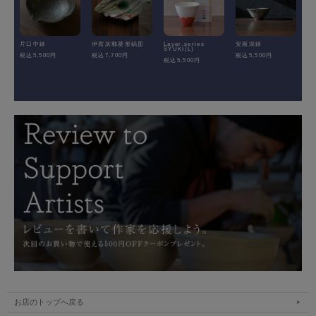
片口中鉢
伊賀灰釉菱形鎬皿
Layer.series
安南深鉢
SYUKI(L)
税込5,500円
税込7,700円
税込5,500円
税込5,500円
お店のトップへ戻る