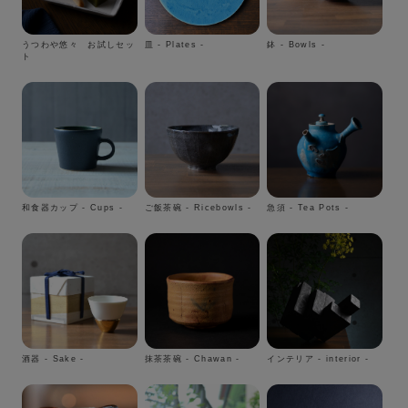
うつわや悠々 お試しセッ
皿 - Plates -
鉢 - Bowls -
ト
和食器カップ - Cups -
ご飯茶碗 - Ricebowls -
急須 - Tea Pots -
酒器 - Sake -
抹茶茶碗 - Chawan -
インテリア - interior -