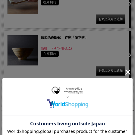
在庫切れ
信楽焼締飯碗 作家「藤本秀」
価格： 7,475円(税込)
在庫切れ
1 / 1ページ
（全11件）
商品検索