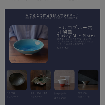
今ならこの作品を購入で送料0円！
送料無料中！一緒に同時購入する作品も送料無料です。
トルコブルー六
寸深皿
Turkey Blue Plates
荒木漢一さんの爽やかなトルコブルー
六寸深皿-18cm-が食卓を鮮やかに変
える。今なら送料無料です！
税込3,740円
片口中鉢
伊賀灰釉菱形鎬皿
Layer.series
安南深鉢
SYUKI(L)
税込5,500円
税込7,700円
税込5,500円
税込5,500円