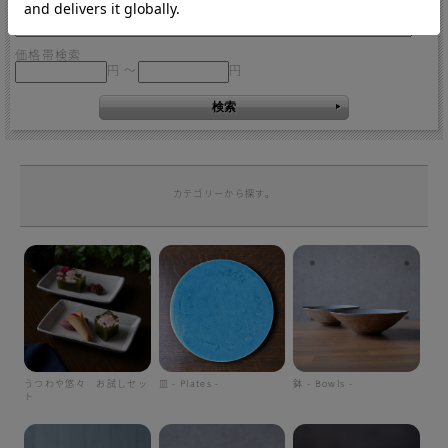
キーワード検索
価格帯検索
円 ～
円
カテゴリーから探す。
うつわや悠々 お試しセッ
皿 - Plates -
鉢 - Bowls -
ト