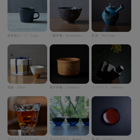
和食器カップ - Cups -
ご飯茶碗 - Ricebowls -
急須 - Tea Pots -
酒器 - Sake -
抹茶茶碗 - Chawan -
インテリア - interior -
ガラスカップ - Cups -
ガラスボウル - Bowls -
漆 皿 - Urushi -