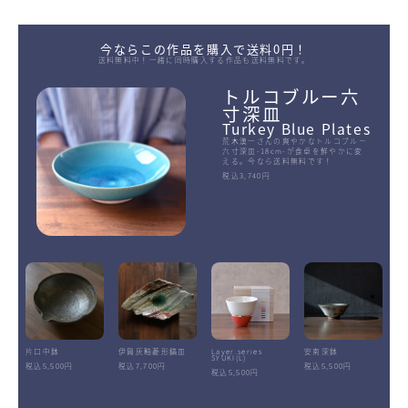
今ならこの作品を購入で送料0円！
送料無料中！一緒に同時購入する作品も送料無料です。
トルコブルー六
寸深皿
Turkey Blue Plates
荒木漢一さんの爽やかなトルコブルー
六寸深皿-18cm-が食卓を鮮やかに変
える。今なら送料無料です！
税込3,740円
片口中鉢
伊賀灰釉菱形鎬皿
Layer.series
安南深鉢
SYUKI(L)
税込5,500円
税込7,700円
税込5,500円
税込5,500円