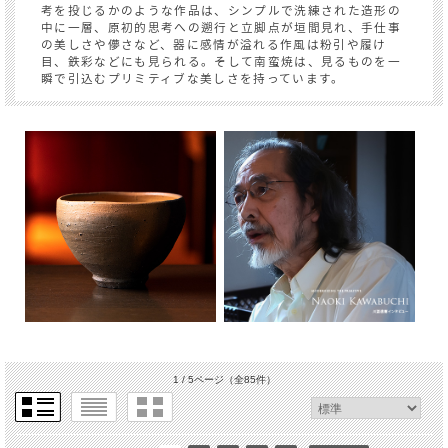
考を投じるかのような作品は、シンプルで洗練された造形の
中に一層、原初的思考への遡行と立脚点が垣間見れ、手仕事
の美しさや儚さなど、器に感情が溢れる作風は粉引や履け
目、鉄彩などにも見られる。そして南蛮焼は、見るものを一
瞬で引込むプリミティブな美しさを持っています。
1 / 5ページ
（全85件）