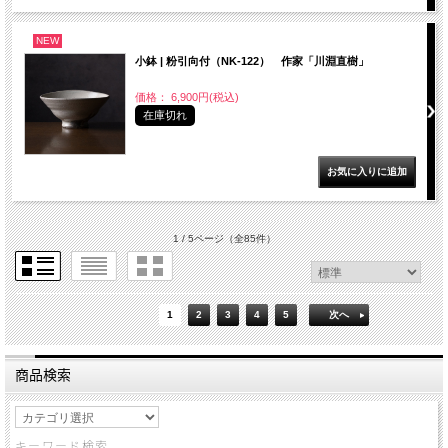
NEW
小鉢 | 粉引向付（NK-122） 作家「川淵直樹」
価格： 6,900円(税込)
在庫切れ
1 / 5ページ
（全85件）
1
2
3
4
5
次へ
商品検索
キーワード検索