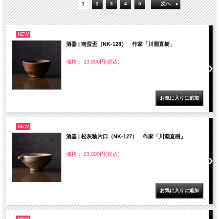
1
2
3
4
5
次へ
NEW
酒器 | 南蛮盃（NK-128） 作家「川淵直樹」
価格： 13,800円(税込)
NEW
酒器 | 松灰釉片口（NK-127） 作家「川淵直樹」
価格： 23,000円(税込)
NEW