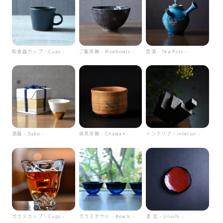
和食器カップ - Cups -
ご飯茶碗 - Ricebowls -
急須 - Tea Pots -
酒器 - Sake -
抹茶茶碗 - Chawan -
インテリア - interior -
ガラスカップ - Cups -
ガラスボウル - Bowls -
漆 皿 - Urushi -