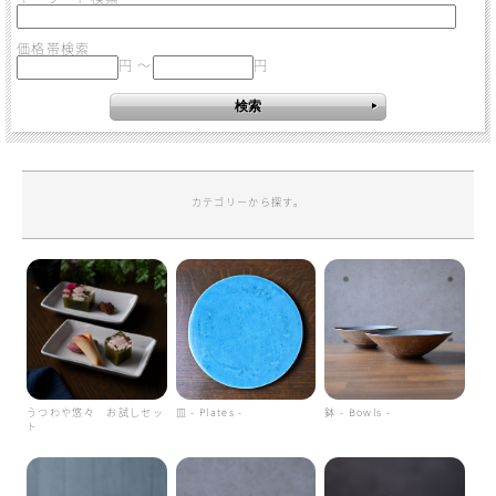
価格帯検索
円 ～
円
カテゴリーから探す。
うつわや悠々 お試しセッ
皿 - Plates -
鉢 - Bowls -
ト