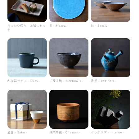
うつわや悠々 お試しセッ
皿 - Plates -
鉢 - Bowls -
ト
和食器カップ - Cups -
ご飯茶碗 - Ricebowls -
急須 - Tea Pots -
酒器 - Sake -
抹茶茶碗 - Chawan -
インテリア - interior -