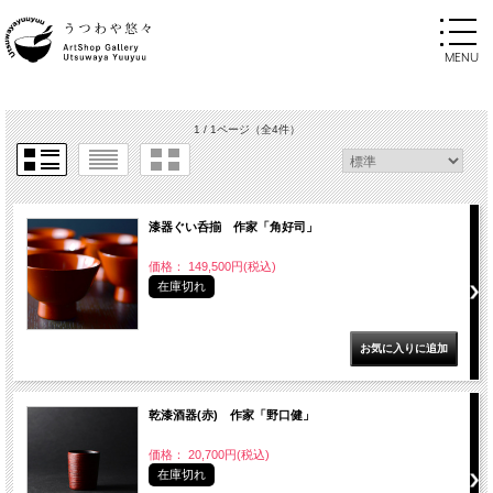
1 / 1ページ
（全4件）
漆器ぐい呑揃 作家「角好司」
価格： 149,500円(税込)
在庫切れ
乾漆酒器(赤) 作家「野口健」
価格： 20,700円(税込)
在庫切れ