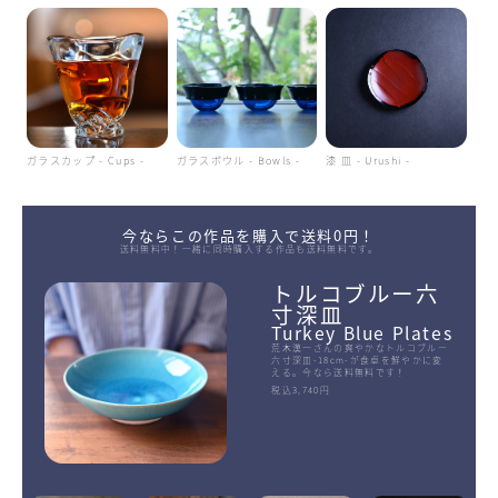
ガラスカップ - Cups -
ガラスボウル - Bowls -
漆 皿 - Urushi -
今ならこの作品を購入で送料0円！
送料無料中！一緒に同時購入する作品も送料無料です。
トルコブルー六
寸深皿
Turkey Blue Plates
荒木漢一さんの爽やかなトルコブルー
六寸深皿-18cm-が食卓を鮮やかに変
える。今なら送料無料です！
税込3,740円