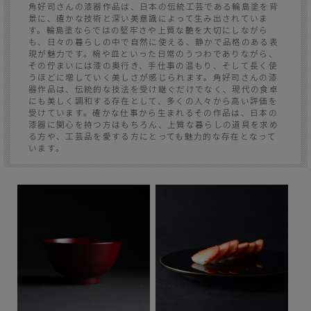
角好司さんの漆器作品は、日本の伝統工芸である輪島塗を背
景に、確かな技術と深い美意識によって生み出されていま
す。輪島塗ならではの堅牢さや上質な艶を大切にしながら
も、日々の暮らしの中で自然に使える、静かで品格のある表
現が魅力です。椀や皿といった日常のうつわでありながら、
その佇まいには漆の奥行き、手仕事の温もり、そして長く使
うほどに増していく美しさが感じられます。角好司さんの漆
器作品は、伝統的な技法を受け継ぐだけでなく、現代の食卓
にも美しく調和する存在として、多くの人々から高い評価を
受けています。確かな仕事から生まれるその作品は、日本の
漆器に関心を持つ方はもちろん、上質な暮らしの道具を求め
る方や、工芸品を愛する方にとっても魅力的な存在となって
います。