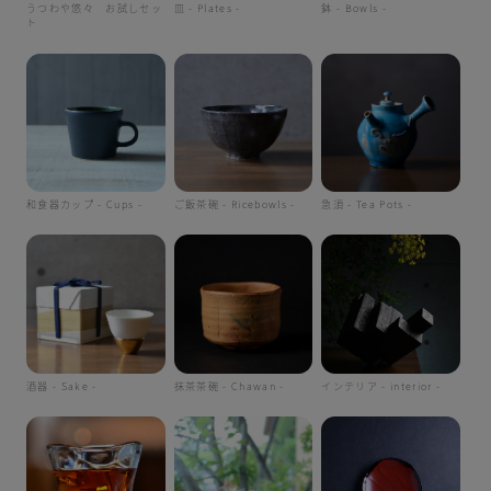
うつわや悠々 お試しセッ
皿 - Plates -
鉢 - Bowls -
ト
和食器カップ - Cups -
ご飯茶碗 - Ricebowls -
急須 - Tea Pots -
酒器 - Sake -
抹茶茶碗 - Chawan -
インテリア - interior -