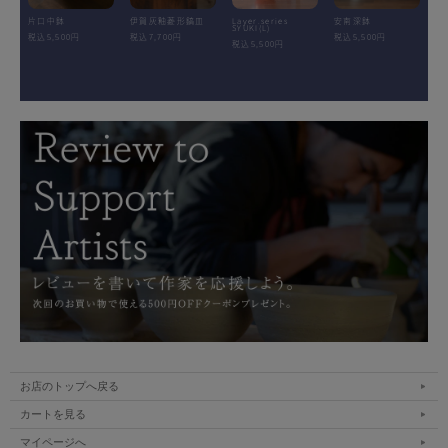
片口中鉢
伊賀灰釉菱形鎬皿
Layer.series
安南深鉢
SYUKI(L)
税込5,500円
税込7,700円
税込5,500円
税込5,500円
お店のトップへ戻る
カートを見る
マイページへ