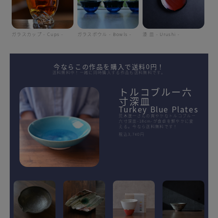
ガラスカップ - Cups -
ガラスボウル - Bowls -
漆 皿 - Urushi -
今ならこの作品を購入で送料0円！
送料無料中！一緒に同時購入する作品も送料無料です。
トルコブルー六
寸深皿
Turkey Blue Plates
荒木漢一さんの爽やかなトルコブルー
六寸深皿-18cm-が食卓を鮮やかに変
える。今なら送料無料です！
税込3,740円