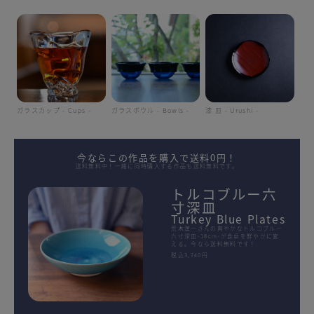
ガラスカップ - Cups -
ガラスボウル - Bowls -
漆 皿 - Urushi -
今ならこの作品を購入で送料0円！
送料無料中！一緒に同時購入する作品も送料無料です。
トルコブルー六
寸深皿
Turkey Blue Plates
荒木漢一さんの爽やかなトルコブルー
六寸深皿-18cm-が食卓を鮮やかに変
える。今なら送料無料です！
税込3,740円