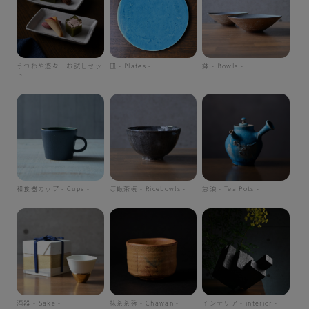
うつわや悠々 お試しセッ
皿 - Plates -
鉢 - Bowls -
ト
和食器カップ - Cups -
ご飯茶碗 - Ricebowls -
急須 - Tea Pots -
酒器 - Sake -
抹茶茶碗 - Chawan -
インテリア - interior -