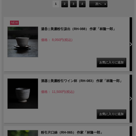
1
2
3
4
次へ
NEW
湯呑 | 美濃粉引汲出（RH-088） 作家「林隆一郎」
価格： 8,050円(税込)
酒器 | 美濃粉引ワイン杯（RH-083） 作家「林隆一郎」
価格： 11,500円(税込)
粉引片口鉢（RH-065） 作家「林隆一郎」