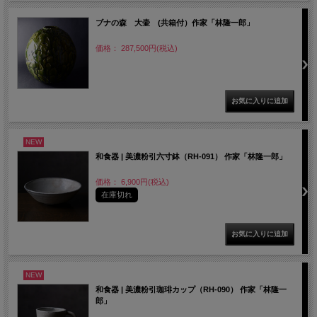
ブナの森 大壷 (共箱付）作家「林隆一郎」
価格： 287,500円(税込)
NEW
和食器 | 美濃粉引六寸鉢（RH-091） 作家「林隆一郎」
価格： 6,900円(税込)
在庫切れ
NEW
和食器 | 美濃粉引珈琲カップ（RH-090） 作家「林隆一
郎」