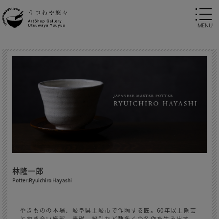
林隆一郎
Potter:Ryuichiro Hayashi
やきものの本場、岐阜県土岐市で作陶する匠。60年以上陶芸
と向き合い織部、青磁、粉引など数多くの名作を生み出す。