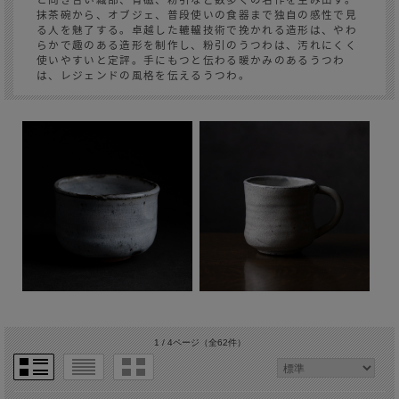
抹茶碗から、オブジェ、普段使いの食器まで独自の感性で見
る人を魅了する。卓越した轆轤技術で挽かれる造形は、やわ
らかで趣のある造形を制作し、粉引のうつわは、汚れにくく
使いやすいと定評。手にもつと伝わる暖かみのあるうつわ
は、レジェンドの風格を伝えるうつわ。
1 / 4ページ
（全62件）