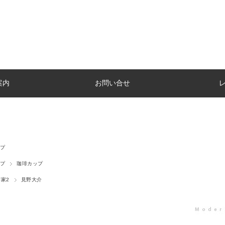
案内
お問い合せ
プ
プ
珈琲カップ
家2
見野大介