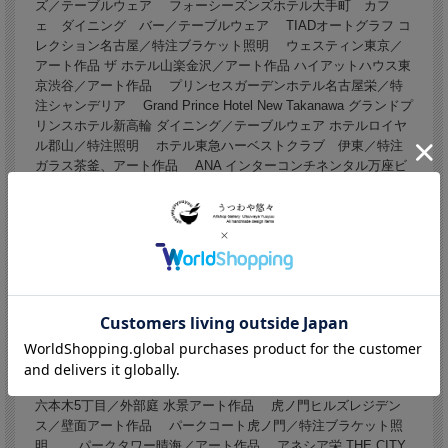
ズ／テーブルウェア フォーシーズンズホテル大手町 カフ
ェ ダイニング バー／テーブルウェア TIADオートグラフ コ
レクション名古屋／特注ブラケット照明 ウェスティン東京／
アート作品 ザ ホテル山楽金沢／アート作品 ハイアットハウス東
京渋谷／アート作品 プリンセスガーデンホテル名古屋栄／特
注シャンデリア Grand Prince Hotel New Takanawa グランドプ
リンスホテル新高輪 ダイニング／テーブルウェア ホテルロイヤ
ル郡山／特注照明 ホテル東急ハーベストクラブ 伊東／特注
ガラス茶釜、アート作品 ANA インターコンチネンタル万座ビ
ーチリゾート／アート作品 オーベルジュ 一(ひとつ)能登島
／特注照明、テーブルウェア CREVIA ギャラリーCREVIA有楽
町イトシア クラブラウンジ／特注照明 シンワメディカルリ
ゾート宮古島／特注照明 赤坂氷川坂パークマンション／壁
面アート作品、アート作品、デザイン建具 ザ ファインタワ
ー 梅田豊崎 スカイラウンンジ／アート作品 パークマンショ
ン三田綱町ザ・フォレスト／装飾建具制作 パークマンション
千鳥ヶ淵／特注ガラス照明制作 プレミストタワー 総曲輪／アー
ト作品、照明 シンワメディカルリゾート 柏の葉 エントランス／
アート作品 ブランズ六本木ザ・レジデンス／アート作品
THE IMPREST 高輪／アート作品 パークマンション鳥居坂
六本木5丁目／外部庭 水景アート作品 虎ノ門ヒルズレジデン
ス／壁面アート作品 パークコート虎ノ門／特注ブラケット照
明 パークタワー晴海／アート作品 アネシア栄 THE CITY