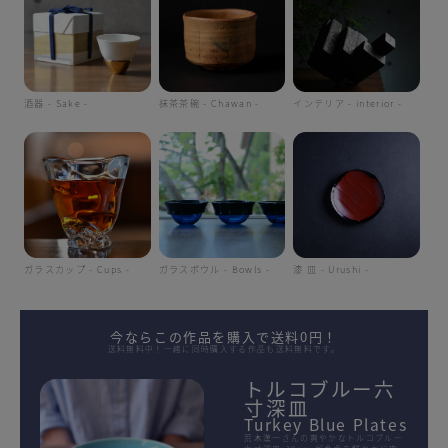
酒器 - Sake -
抹茶茶碗 - Chawan -
インテリア - interior -
ガラスカップ - Cups -
ガラスボウル - Bowls -
漆 皿 - Urushi -
今ならこの作品を購入で送料0円！
送料無料中！一緒に同時購入する作品も送料無料です。
トルコブルー六
寸深皿
Turkey Blue Plates
荒木漢一さんの爽やかなトルコブルー