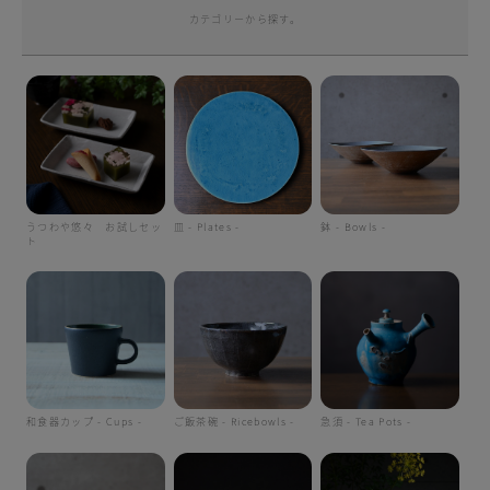
カテゴリーから探す。
うつわや悠々 お試しセッ
皿 - Plates -
鉢 - Bowls -
ト
和食器カップ - Cups -
ご飯茶碗 - Ricebowls -
急須 - Tea Pots -