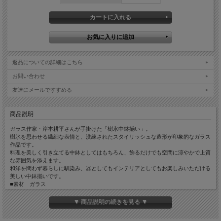
返品についての詳細はこちら
お問い合わせ
友達にメールですすめる
商品説明
ガラス作家・岸本耕平さんが手掛けた「樹氷中鉢揃い」。
樹氷を思わせる繊細な表情と、洗練されたスタイリッシュな造形が印象的なガラス
作品です。
料理を美しく引き立てる中鉢としてはもちろん、飾るだけでも空間に涼やかで上質
な雰囲気を添えます。
和洋を問わず暮らしに馴染み、器としてもインテリアとしてもお楽しみいただける
美しい中鉢揃いです。
■素材 ガラス
■サイズ 横約17cm×縦約17cm×高さ約8cm
横約17cm×縦約17cm×高さ約9cm
▼ 商品説明の続きを見る ▼
■手触り ざらっとしています。
■重量 約460g