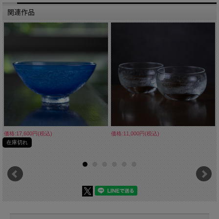
■重量 約485g
■生産国 Made in Japan
関連作品
■備考 食器洗浄機 × 耐熱約40度まで 電子レンジ×
価格:17,600円(税込)
価格:11,000円(税込)
在庫切れ