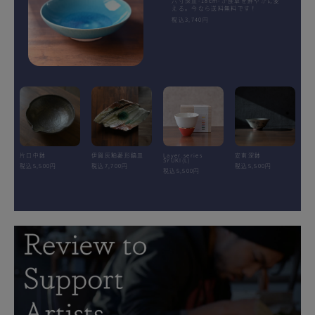
六寸深皿-18cm-が食卓を鮮やかに変
える。今なら送料無料です！
税込3,740円
片口中鉢
伊賀灰釉菱形鎬皿
Layer.series
安南深鉢
SYUKI(L)
税込5,500円
税込7,700円
税込5,500円
税込5,500円