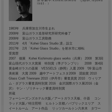
岸本耕平/KoheiKishimoto (Japan,Toyama
1983 - )
1983年 兵庫県加古川市生まれ
2008年 富山ガラス造形研究所研究科修了
2008年 富山ガラス工房勤務
2011年 4月「Kohei Glass Studio 凛」設立
2017年 2月「Kohei Glass Studio」を射水市に移転
受賞歴
2007 個展 Kohei Kishimoto glass works（兵庫） 2008 第3回
富山現代ガラス大賞展 特別賞（準グランプリ） 2008 第4回
黄金崎ガラスの器展 VESSELS（静岡）入選 2009 '09 富山市
美術展 大賞 2009 越中アートフェスタ2009 奨励賞 2010
Glass Craft Triennare 2010（伊丹市）審査員賞 2010 ウィリア
ム・ダグラス審査員特別賞 2016 金沢国際ガラス展2016（金
沢） ヤン・ゾリチャック審査員特別賞
所蔵
フォーシーズンズホテル大阪／アートガラス天板、什器 コン
ラッド大阪／特注照明 ヒルトン京都／パブリックエリア ス
イートルーム アート作品 リッツカールトン六本木 タワー