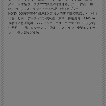
／アート作品 プラチナブブ銀座／特注什器、アート作品 匿
(おふれこ) レストラン／アート作品 特注オブジェ
HONMIDO(菓匠三全) 銀座SIX店 虎ノ門店 羽田空港店など／特注
什器、照明 アーティゾン美術館 京橋／特注照明 CRISTA
表参道／特注照明 パティシエ エス コヤマ「ロジラ」／特
注照明 他 レジデンス、店舗、レストラン、企業エントラ
ンス、個人邸など多数