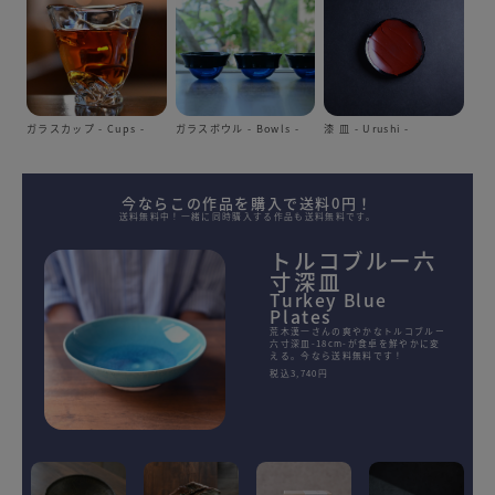
ガラスカップ - Cups -
ガラスボウル - Bowls -
漆 皿 - Urushi -
今ならこの作品を購入で送料0円！
送料無料中！一緒に同時購入する作品も送料無料です。
トルコブルー六
寸深皿
Turkey Blue
Plates
荒木漢一さんの爽やかなトルコブルー
六寸深皿-18cm-が食卓を鮮やかに変
える。今なら送料無料です！
税込3,740円