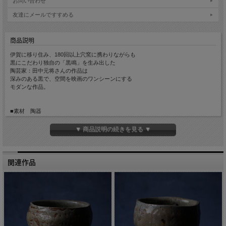
お問い合わせ
友達にメールですすめる
商品説明
伊賀に移り住み、180回以上穴窯に携わりながらも
黒にこだわり独自の「黒鳴」を生み出した
陶芸家：田中元将さんの作品は
深みのある黒で、空間を映画のワンシーンにする
モダンな作品。
■素材 陶器
■サイズ 横約25cm 縦約25cm 高さ約18cm
■手触り ざらっとしています。
▼ 商品説明の続きを見る ▼
■重量 約1840g
■生産国 Made in Japan
■備考 黒鳴シリーズはマヨネーズや酢の物など
酢酸を含む食品との直接的なご使用はお控えください。
関連作品
変色の原因となる可能性がございます。
一客ごとに異なる風合いをもっています。