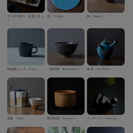
うつわや悠々 お試しセッ
皿 - Plates -
鉢 - Bowls -
ト
和食器カップ - Cups -
ご飯茶碗 - Ricebowls -
急須 - Tea Pots -
酒器 - Sake -
抹茶茶碗 - Chawan -
インテリア - interior -