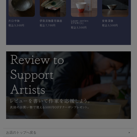
片口中鉢
伊賀灰釉菱形鎬皿
Layer.series
安南深鉢
SYUKI(L)
税込5,500円
税込7,700円
税込5,500円
税込5,500円
お店のトップへ戻る