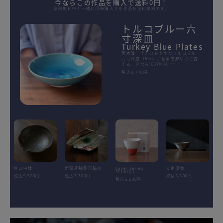
今ならこの作品を購入で送料0円！
送料無料中！一緒に同時購入する作品も送料無料です。
トルコブルー六
寸深皿
Turkey Blue Plates
荒木漢一さんの爽やかなトルコブルー
六寸深皿-18cm-が食卓を鮮やかに変
える。今なら送料無料です！
税込3,740円
片口中鉢
伊賀灰釉菱形鎬皿
Layer.series
安南深鉢
SYUKI(L)
税込5,500円
税込7,700円
税込5,500円
税込5,500円