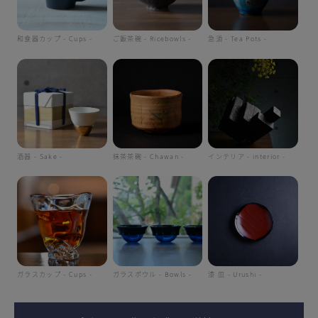
和食器カップ - Cups -
ご飯茶碗 - Ricebowls -
急須 - Tea Pots -
酒器 - Sake -
抹茶茶碗 - Chawan -
インテリア - interior -
ガラスカップ - Cups -
ガラスボウル - Bowls -
漆 皿 - Urushi -