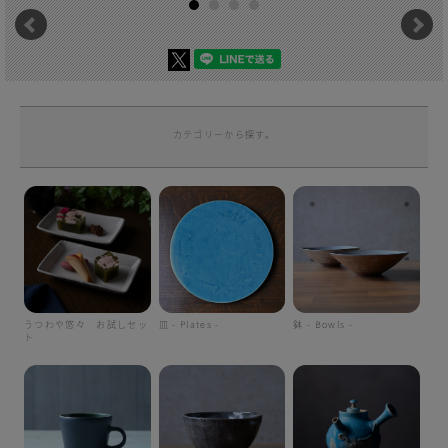
カテゴリーから探す。
うつわや悠々 お試しセッ
皿 - Plates -
鉢 - Bowls -
ト