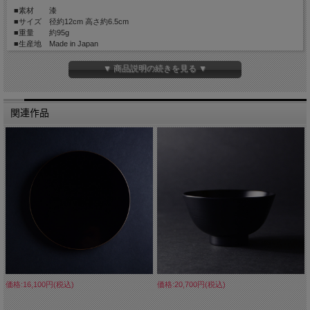
■素材 漆
■サイズ 径約12cm 高さ約6.5cm
■重量 約95g
■生産地 Made in Japan
▼ 商品説明の続きを見る ▼
関連作品
価格:16,100円(税込)
価格:20,700円(税込)