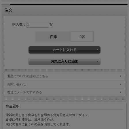
注文
購入数：
客
在庫
9客
返品についての詳細はこちら
お問い合わせ
友達にメールですすめる
商品説明
漆器の美しさで食卓を引き締める角好司さんの漆デザイン。
食卓に佇む漆器は、風格漂う作品。
現代の食卓に合う和の美を演出してくれます。