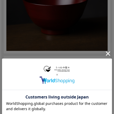
角好司/Koshi Kado (Japan,Ishikawa 1949 -
)
1949 石川県輪島市生まれ 1969 蒔絵師 村木文三郎氏に師事
1974 稲舟町に独立 1982 日本海造型会議に参加 石川県立美
術館（～’88） 1984 EST・立体展 石川県立美術館（～’85）