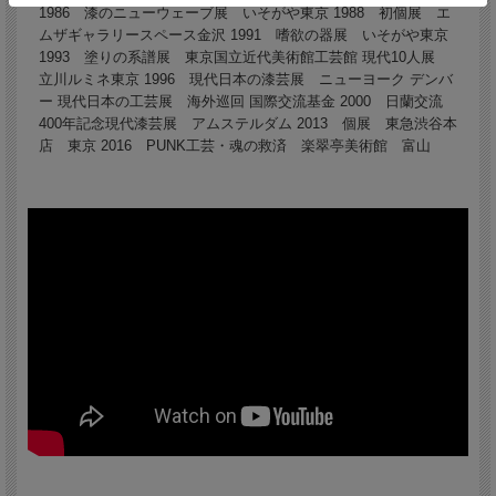
1986 漆のニューウェーブ展 いそがや東京 1988 初個展 エ
ムザギャラリースペース金沢 1991 嗜欲の器展 いそがや東京
1993 塗りの系譜展 東京国立近代美術館工芸館 現代10人展
立川ルミネ東京 1996 現代日本の漆芸展 ニューヨーク デンバ
ー 現代日本の工芸展 海外巡回 国際交流基金 2000 日蘭交流
400年記念現代漆芸展 アムステルダム 2013 個展 東急渋谷本
店 東京 2016 PUNK工芸・魂の救済 楽翠亭美術館 富山