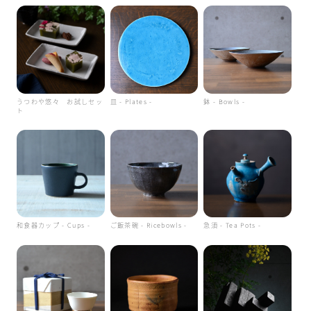
うつわや悠々 お試しセッ
皿 - Plates -
鉢 - Bowls -
ト
和食器カップ - Cups -
ご飯茶碗 - Ricebowls -
急須 - Tea Pots -