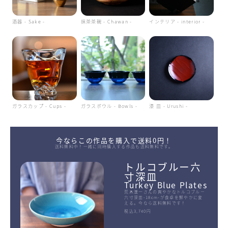
酒器 - Sake -
抹茶茶碗 - Chawan -
インテリア - interior -
ガラスカップ - Cups -
ガラスボウル - Bowls -
漆 皿 - Urushi -
今ならこの作品を購入で送料0円！
送料無料中！一緒に同時購入する作品も送料無料です。
トルコブルー六
寸深皿
Turkey Blue Plates
荒木漢一さんの爽やかなトルコブルー
六寸深皿-18cm-が食卓を鮮やかに変
える。今なら送料無料です！
税込3,740円