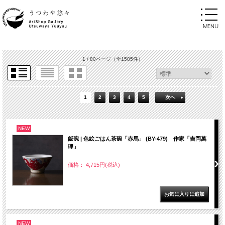
1 / 80ページ
（全1585件）
1
2
3
4
5
次へ
NEW
飯碗 | 色絵ごはん茶碗「赤馬」 (BY-479) 作家「吉岡萬
理」
価格： 4,715円(税込)
NEW