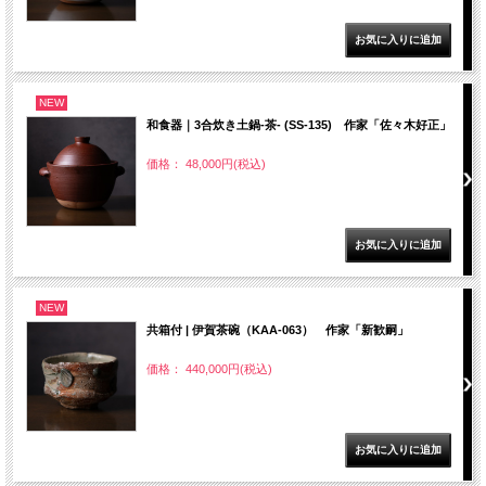
NEW
和食器｜3合炊き土鍋‐茶- (SS-135) 作家「佐々木好正」
価格： 48,000円(税込)
NEW
共箱付 | 伊賀茶碗（KAA-063） 作家「新歓嗣」
価格： 440,000円(税込)