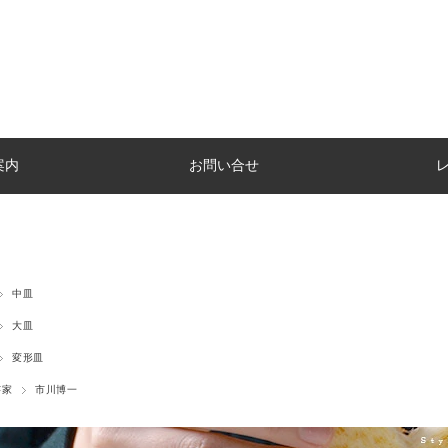
案内
お問い合せ
中皿
大皿
変形皿
芸家
市川博一