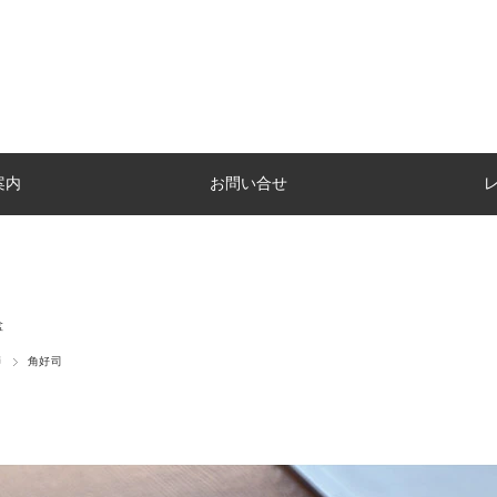
案内
お問い合せ
盆
師
角好司