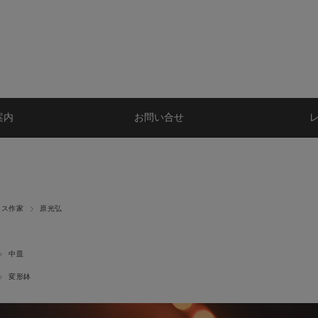
案内
お問い合せ
ラス作家
原光弘
中皿
変形鉢