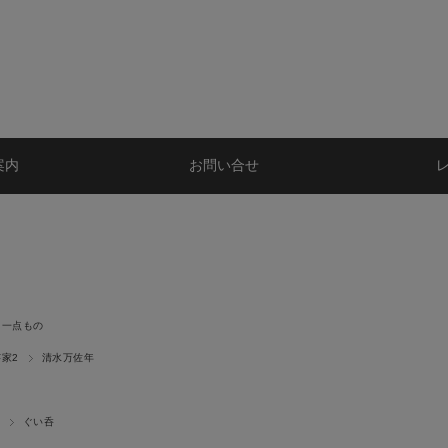
案内
お問い合せ
一点もの
家2
清水万佐年
ぐい呑