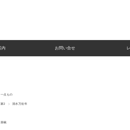
案内
お問い合せ
一点もの
家2
清水万佐年
抹茶碗