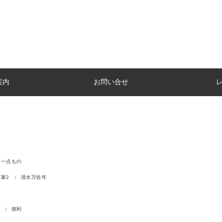
案内
お問い合せ
一点もの
家2
清水万佐年
徳利