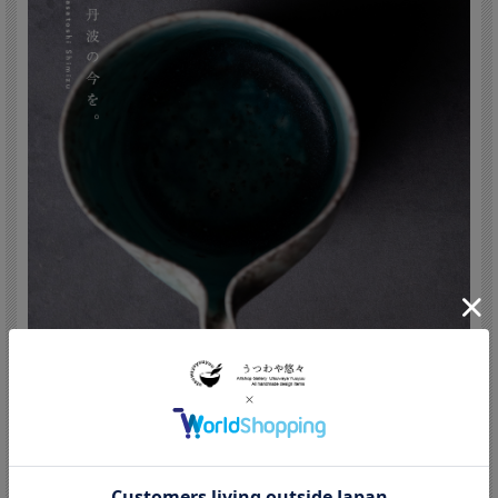
清水万佐年/Masatoshi Shimizu
(Japan,Hyogo 1984 - )