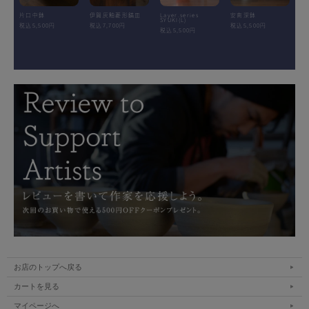
片口中鉢
伊賀灰釉菱形鎬皿
Layer.series
安南深鉢
SYUKI(L)
税込5,500円
税込7,700円
税込5,500円
税込5,500円
お店のトップへ戻る
カートを見る
マイページへ