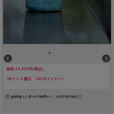
価格:
14,300円
(税込)
[ポイント還元 143ポイント～]
なら
月々4,766円
から。分割手数料無料