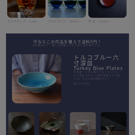
ガラスカップ - Cups -
ガラスボウル - Bowls -
漆 皿 - Urushi -
今ならこの作品を購入で送料0円！
送料無料中！一緒に同時購入する作品も送料無料です。
トルコブルー六
寸深皿
Turkey Blue Plates
荒木漢一さんの爽やかなトルコブルー
六寸深皿-18cm-が食卓を鮮やかに変
える。今なら送料無料です！
税込3,740円