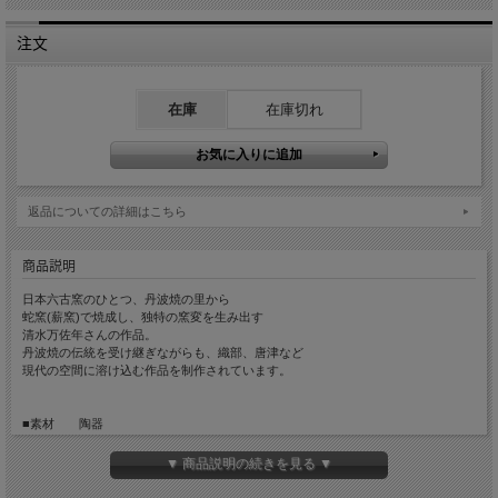
注文
在庫
在庫切れ
返品についての詳細はこちら
商品説明
日本六古窯のひとつ、丹波焼の里から
蛇窯(薪窯)で焼成し、独特の窯変を生み出す
清水万佐年さんの作品。
丹波焼の伝統を受け継ぎながらも、織部、唐津など
現代の空間に溶け込む作品を制作されています。
■素材 陶器
■サイズ W約10cm D約9cm H約8cm
■手触り ざらっとしています。
▼ 商品説明の続きを見る ▼
■重量 約235g
■容量 約220cc