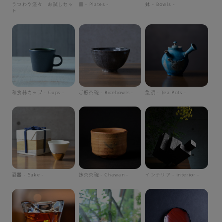
うつわや悠々 お試しセッ
皿 - Plates -
鉢 - Bowls -
ト
和食器カップ - Cups -
ご飯茶碗 - Ricebowls -
急須 - Tea Pots -
酒器 - Sake -
抹茶茶碗 - Chawan -
インテリア - interior -