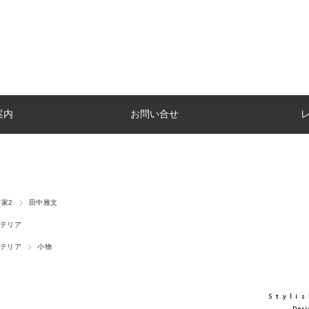
案内
お問い合せ
家2
田中雅文
テリア
テリア
小物