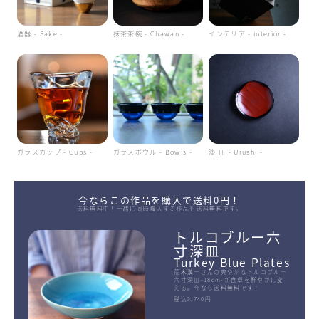
酒器 - Sake -
抹茶茶碗 - Chawan -
インテリア - interior -
ガラスカップ - Cups -
ガラスボウル - Bowls -
漆 皿 - Urushi -
今ならこの作品を購入で送料0円！
送料無料中！一緒に同時購入する作品も送料無料です。
トルコブルー六
寸深皿
Turkey Blue Plates
荒木漢一さんの爽やかなトルコブルー
六寸深皿-18cm-が食卓を鮮やかに変
える。今なら送料無料です！
税込3,740円