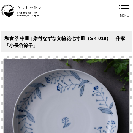
和食器 中皿 | 染付なずな文輪花七寸皿（SK-019） 作家
「小長谷節子」