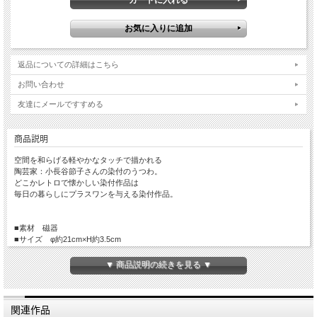
返品についての詳細はこちら
お問い合わせ
友達にメールですすめる
商品説明
空間を和らげる軽やかなタッチで描かれる
陶芸家：小長谷節子さんの染付のうつわ。
どこかレトロで懐かしい染付作品は
毎日の暮らしにプラスワンを与える染付作品。
■素材 磁器
■サイズ φ約21cm×H約3.5cm
■手触り つるっとしています。
■重量 約450g
▼ 商品説明の続きを見る ▼
■生産国 Made in Japan
関連作品