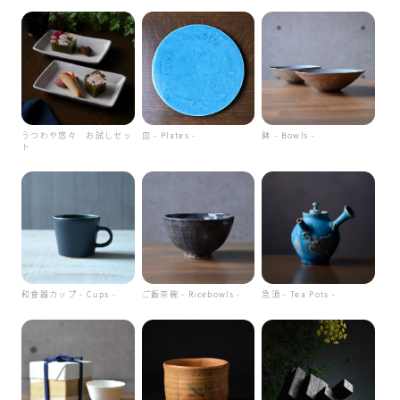
うつわや悠々 お試しセッ
皿 - Plates -
鉢 - Bowls -
ト
和食器カップ - Cups -
ご飯茶碗 - Ricebowls -
急須 - Tea Pots -