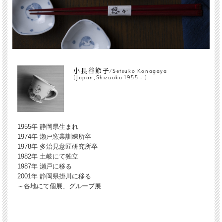
小長谷節子/Setsuko Konagaya
(Japan,Shizuoka 1955 - )
1955年 静岡県生まれ
1974年 瀬戸窯業訓練所卒
1978年 多治見意匠研究所卒
1982年 土岐にて独立
1987年 瀬戸に移る
2001年 静岡県掛川に移る
～各地にて個展、グループ展