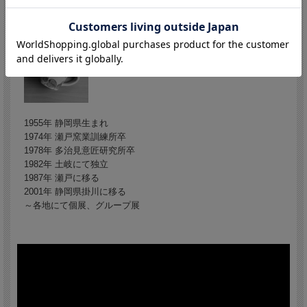
小長谷節子/Setsuko Konagaya
(Japan,Shizuoka 1955 - )
1955年 静岡県生まれ
1974年 瀬戸窯業訓練所卒
1978年 多治見意匠研究所卒
1982年 土岐にて独立
1987年 瀬戸に移る
2001年 静岡県掛川に移る
～各地にて個展、グループ展