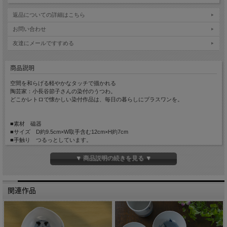
返品についての詳細はこちら
お問い合わせ
友達にメールですすめる
商品説明
空間を和らげる軽やかなタッチで描かれる
陶芸家：小長谷節子さんの染付のうつわ。
どこかレトロで懐かしい染付作品は、毎日の暮らしにプラスワンを。
■素材 磁器
■サイズ D約9.5cm×W取手含む12cm×H約7cm
■手触り つるっとしています。
■重量 約250g
■容量 約220cc
▼ 商品説明の続きを見る ▼
■生産国 Made in Japan
関連作品