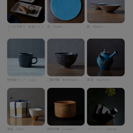
うつわや悠々 お試しセッ
皿 - Plates -
鉢 - Bowls -
ト
和食器カップ - Cups -
ご飯茶碗 - Ricebowls -
急須 - Tea Pots -
酒器 - Sake -
抹茶茶碗 - Chawan -
インテリア - interior -