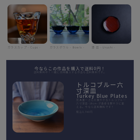
ガラスカップ - Cups -
ガラスボウル - Bowls -
漆 皿 - Urushi -
今ならこの作品を購入で送料0円！
送料無料中！一緒に同時購入する作品も送料無料です。
トルコブルー六
寸深皿
Turkey Blue Plates
荒木漢一さんの爽やかなトルコブルー
六寸深皿-18cm-が食卓を鮮やかに変
える。今なら送料無料です！
税込3,740円