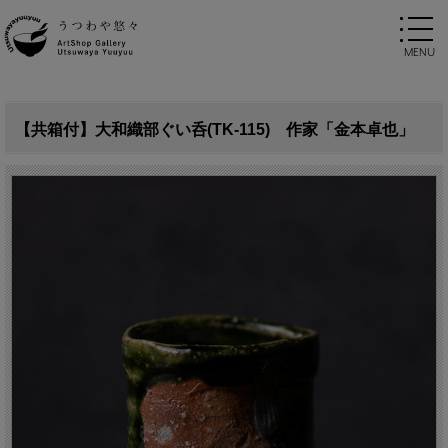
【共箱付】大和織部ぐい呑(TK-115) 作家「金本卓也」