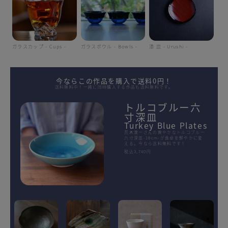
ガラスカップ - Cups -
ガラスボウル - Bowls -
漆 皿 - Urushi -
今ならこの作品を購入で送料0円！
送料無料中！一緒に同時購入する作品も送料無料です。
トルコブルー六
寸深皿
Turkey Blue Plates
荒木漢一さんの爽やかなトルコブルー
六寸深皿-18cm-が食卓を鮮やかに変
える。今なら送料無料です！
税込3,740円