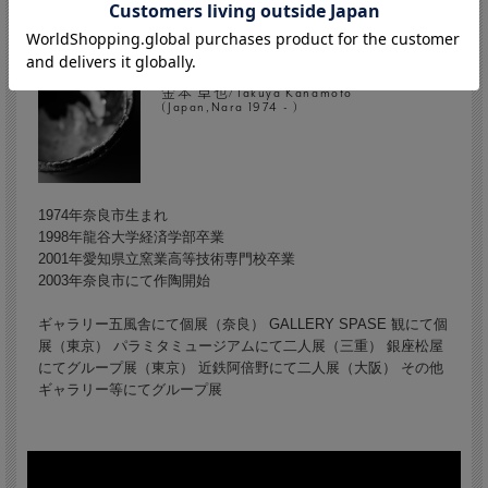
金本 卓也/Takuya Kanamoto
(Japan,Nara 1974 - )
1974年奈良市生まれ
1998年龍谷大学経済学部卒業
2001年愛知県立窯業高等技術専門校卒業
2003年奈良市にて作陶開始
ギャラリー五風舎にて個展（奈良） GALLERY SPASE 観にて個
展（東京） パラミタミュージアムにて二人展（三重） 銀座松屋
にてグループ展（東京） 近鉄阿倍野にて二人展（大阪） その他
ギャラリー等にてグループ展