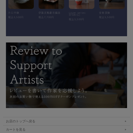
片口中鉢
伊賀灰釉菱形鎬皿
Layer.series
安南深鉢
SYUKI(L)
税込5,500円
税込7,700円
税込5,500円
税込5,500円
お店のトップへ戻る
カートを見る