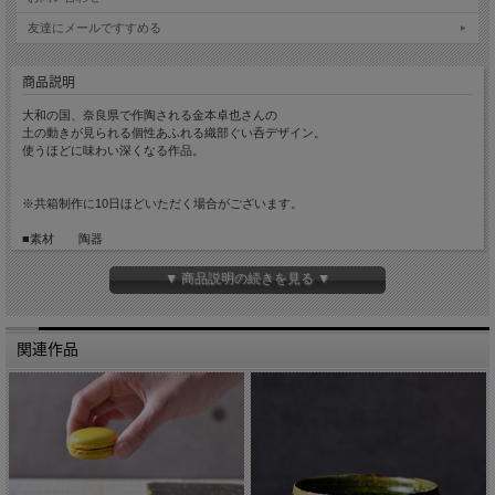
友達にメールですすめる
商品説明
大和の国、奈良県で作陶される金本卓也さんの
土の動きが見られる個性あふれる織部ぐい呑デザイン。
使うほどに味わい深くなる作品。
※共箱制作に10日ほどいただく場合がございます。
■素材 陶器
■サイズ 縦約6cm 横約6cm 高さ約5.5cm
■手触り ざらっとしています。
▼ 商品説明の続きを見る ▼
■重量 約110g
■容量 約70cc
■生産国 Made in Japan
関連作品