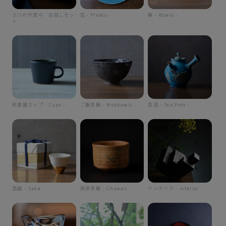
うつわや悠々 お試しセッ
皿 - Plates -
鉢 - Bowls -
ト
和食器カップ - Cups -
ご飯茶碗 - Ricebowls -
急須 - Tea Pots -
酒器 - Sake -
抹茶茶碗 - Chawan -
インテリア - interior -