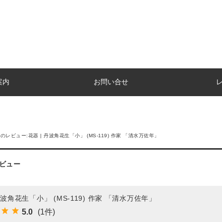
案内
お問い合せ
のレビュー:花器 | 丹波角花生「小」 (MS-119) 作家 「清水万佐年」
ビュー
丹波角花生「小」 (MS-119) 作家 「清水万佐年」
5.0
(1件)