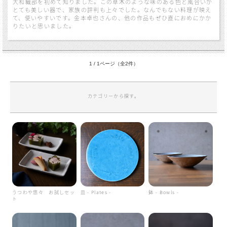
大和織部を初めて知りました。この草木のような味のある色と風合いが
とても美しい器で、家族の評判も上々でした。なんでもない料理が映え
て、使いやすいです。金本卓也さんの、他の作品もぜひ直におめにかか
りたいと思いました。
1 / 1ページ（全2件）
カテゴリーから探す。
うつわや悠々 お試しセッ
皿 - Plates -
鉢 - Bowls -
ト