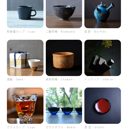
和食器カップ - Cups -
ご飯茶碗 - Ricebowls -
急須 - Tea Pots -
酒器 - Sake -
抹茶茶碗 - Chawan -
インテリア - interior -
ガラスカップ - Cups -
ガラスボウル - Bowls -
漆 皿 - Urushi -