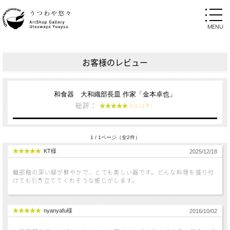
お客様のレビュー
和食器 大和織部長皿 作家「金本卓也」
総評：
5.0 (2件)
1 / 1ページ（全2件）
KT様
2025/12/18
織部釉の深い緑が鮮やかで、とても美しい器です。どんな料理を盛り付
けても引き立ててくれそうな感じがします。
nyanyafu様
2016/10/02