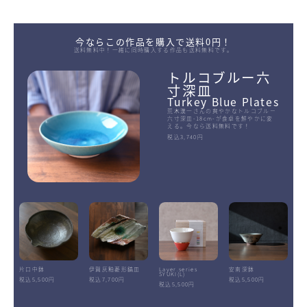
今ならこの作品を購入で送料0円！
送料無料中！一緒に同時購入する作品も送料無料です。
トルコブルー六
寸深皿
Turkey Blue Plates
荒木漢一さんの爽やかなトルコブルー
六寸深皿-18cm-が食卓を鮮やかに変
える。今なら送料無料です！
税込3,740円
片口中鉢
伊賀灰釉菱形鎬皿
Layer.series
安南深鉢
SYUKI(L)
税込5,500円
税込7,700円
税込5,500円
税込5,500円