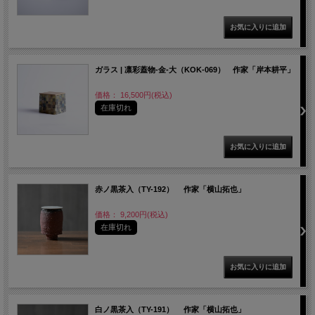
ガラス | 凛彩蓋物-金-大（KOK-069） 作家「岸本耕平」
価格： 16,500円(税込)
在庫切れ
赤ノ黒茶入（TY-192） 作家「横山拓也」
価格： 9,200円(税込)
在庫切れ
白ノ黒茶入（TY-191） 作家「横山拓也」