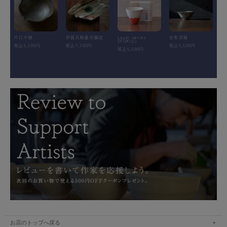
片口中鉢
伊賀灰釉菱形鎬皿
Layer.series
安南深鉢
SYUKI(L)
税込5,500円
税込7,700円
税込5,500円
税込5,500円
お店のトップへ戻る