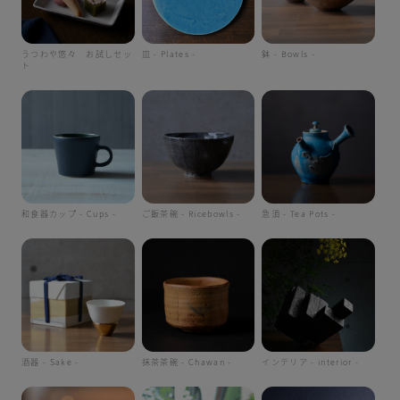
うつわや悠々 お試しセッ
皿 - Plates -
鉢 - Bowls -
ト
和食器カップ - Cups -
ご飯茶碗 - Ricebowls -
急須 - Tea Pots -
酒器 - Sake -
抹茶茶碗 - Chawan -
インテリア - interior -