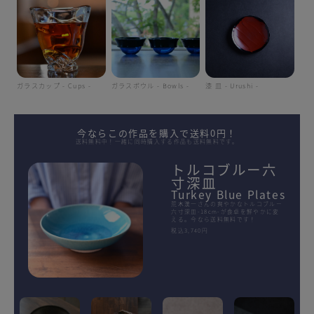
ガラスカップ - Cups -
ガラスボウル - Bowls -
漆 皿 - Urushi -
今ならこの作品を購入で送料0円！
送料無料中！一緒に同時購入する作品も送料無料です。
トルコブルー六
寸深皿
Turkey Blue Plates
荒木漢一さんの爽やかなトルコブルー
六寸深皿-18cm-が食卓を鮮やかに変
える。今なら送料無料です！
税込3,740円