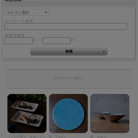
キーワード検索
価格帯検索
円 ～
円
カテゴリーから探す。
うつわや悠々 お試しセッ
皿 - Plates -
鉢 - Bowls -