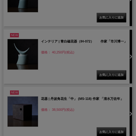
NEW
インテリア | 青白磁花器（IH-072） 作家「市川博一」
価格： 40,250円(税込)
NEW
花器 | 丹波角花生「中」 (MS-118) 作家 「清水万佐年」
価格： 38,500円(税込)