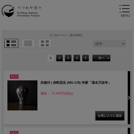
1 / 12ページ
（全235件）
1
2
3
4
5
次へ
NEW
共箱付 | 赤蛇花生 (MS-178) 作家「清水万佐年」
価格： 71,500円(税込)
NEW