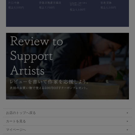
片口中鉢
伊賀灰釉菱形鎬皿
Layer.series
安南深鉢
SYUKI(L)
税込5,500円
税込7,700円
税込5,500円
税込5,500円
お店のトップへ戻る
カートを見る
マイページへ