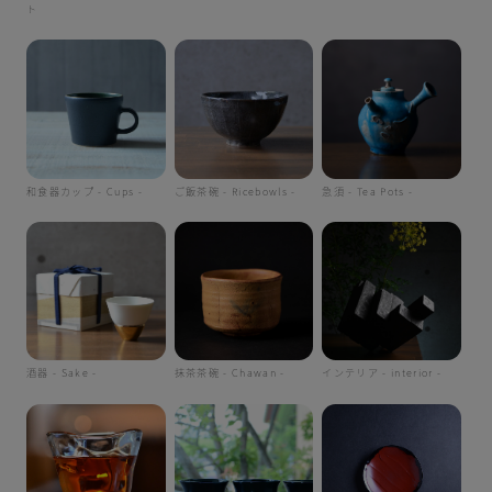
ト
和食器カップ - Cups -
ご飯茶碗 - Ricebowls -
急須 - Tea Pots -
酒器 - Sake -
抹茶茶碗 - Chawan -
インテリア - interior -