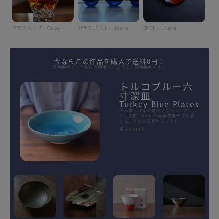
ガラスカップ - Cups -
ガラスボウル - Bowls -
漆 皿 - Urushi -
今ならこの作品を購入で送料0円！
送料無料中！一緒に同時購入する作品も送料無料です。
トルコブルー六
寸深皿
Turkey Blue Plates
荒木漢一さんの爽やかなトルコブルー
六寸深皿-18cm-が食卓を鮮やかに変
える。今なら送料無料です！
税込3,740円