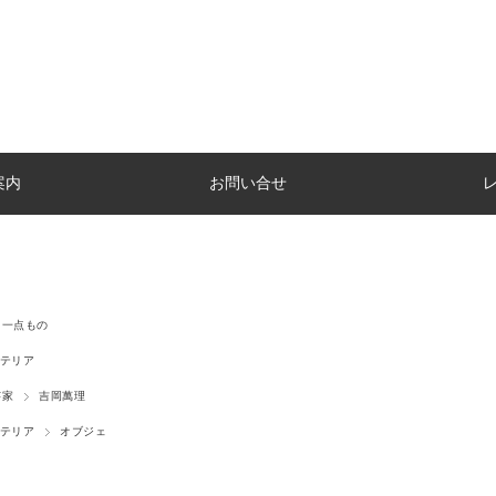
案内
お問い合せ
一点もの
テリア
芸家
吉岡萬理
テリア
オブジェ