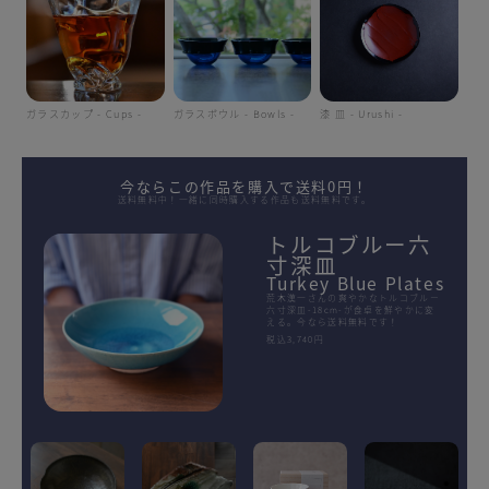
ガラスカップ - Cups -
ガラスボウル - Bowls -
漆 皿 - Urushi -
今ならこの作品を購入で送料0円！
送料無料中！一緒に同時購入する作品も送料無料です。
トルコブルー六
寸深皿
Turkey Blue Plates
荒木漢一さんの爽やかなトルコブルー
六寸深皿-18cm-が食卓を鮮やかに変
える。今なら送料無料です！
税込3,740円