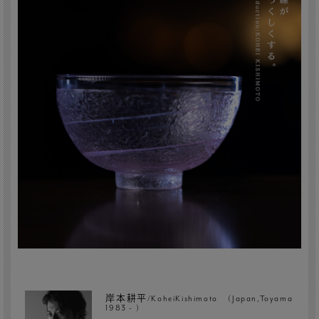
岸本耕平/KoheiKishimoto (Japan,Toyama
1983 - )