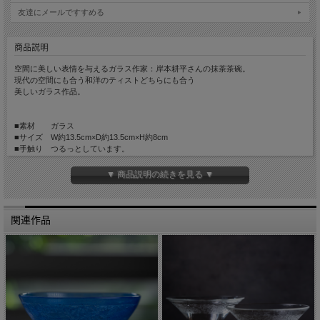
友達にメールですすめる
商品説明
空間に美しい表情を与えるガラス作家：岸本耕平さんの抹茶茶碗。
現代の空間にも合う和洋のティストどちらにも合う
美しいガラス作品。
■素材 ガラス
■サイズ W約13.5cm×D約13.5cm×H約8cm
■手触り つるっとしています。
■重量 約230g
■生産国 Made in Japan
▼ 商品説明の続きを見る ▼
■備考 食器洗浄機 × 耐熱約40度まで 電子レンジ×
関連作品