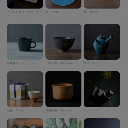
うつわや悠々 お試しセッ
皿 - Plates -
鉢 - Bowls -
ト
和食器カップ - Cups -
ご飯茶碗 - Ricebowls -
急須 - Tea Pots -
酒器 - Sake -
抹茶茶碗 - Chawan -
インテリア - interior -