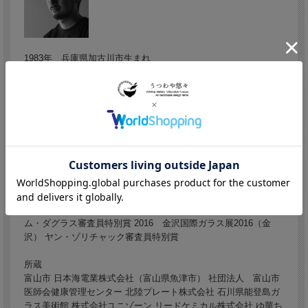
1983年 兵庫県加古川市生まれ
2008年 富山ガラス造形研究所研究科修了
2008年 富山ガラス工房勤務
2011年 4月「Kohei Glass Studio 凛」設立
2017年 2月「Kohei Glass Studio」を射水市に移転
受賞歴
2007 個展 Kohei Kishimoto glass works（兵庫） 2008 第3回
富山現代ガラス大賞展 特別賞（準グランプリ） 2008 第4回
黄金崎ガラスの器展 VESSELS（静岡）入選 2009 '09 富山市
美術展 大賞 2009 越中アートフェスタ2009 奨励賞 2010
Glass Craft Triennare 2010（伊丹市）審査員賞 2010 ウィリア
ム・ダグラス審査員特別賞 2016 金沢国際ガラス展2016（金
沢） ヤン・ゾリチャック審査員特別賞
所蔵
富山市 日本海電業株式会社（富山県魚津市） 社団法人 富山市
医師会健康管理センター 北陸プレート株式会社 石川県能登島ガ
ラス美術館 株式会社ユニゾーン リードケミカル株式会社 ゆ華ち