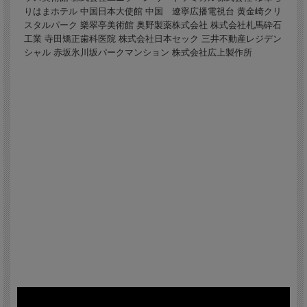
りはまホテル 中国日本大使館 中国 遼寧広播電視台 黄金崎クリ
スタルパーク 樂翠亭美術館 奥野製薬株式会社 株式会社札馬砕石
工業 寺田矯正歯科医院 株式会社日本セック 三井不動産レジデン
シャル 赤坂氷川坂パークマンション 株式会社広上製作所