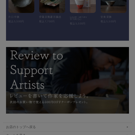
片口中鉢
伊賀灰釉菱形鎬皿
Layer.series
安南深鉢
SYUKI(L)
税込5,500円
税込7,700円
税込5,500円
税込5,500円
お店のトップへ戻る