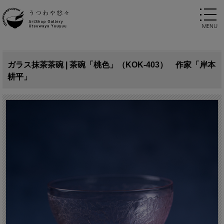
ガラス抹茶茶碗 | 茶碗「桃色」（KOK-403） 作家「岸本
耕平」