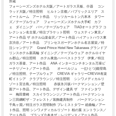
所蔵
フォーシーズンズホテル大阪／アートガラス天板、什器 コン
ラッド大阪／特注照明 ヒルトン京都／パブリックエリア ス
イートルーム アート作品 リッツカールトン六本木 タワー
ズ／テーブルウェア フォーシーズンズホテル大手町 カフ
ェ ダイニング バー／テーブルウェア TIADオートグラフ コ
レクション名古屋／特注ブラケット照明 ウェスティン東京／
アート作品 ザ ホテル山楽金沢／アート作品 ハイアットハウス東
京渋谷／アート作品 プリンセスガーデンホテル名古屋栄／特
注シャンデリア Grand Prince Hotel New Takanawa グランドプ
リンスホテル新高輪 ダイニング／テーブルウェア ホテルロイヤ
ル郡山／特注照明 ホテル東急ハーベストクラブ 伊東／特注
ガラス茶釜、アート作品 ANA インターコンチネンタル万座ビ
ーチリゾート／アート作品 オーベルジュ 一(ひとつ)能登島
／特注照明、テーブルウェア CREVIA ギャラリーCREVIA有楽
町イトシア クラブラウンジ／特注照明 シンワメディカルリ
ゾート宮古島／特注照明 赤坂氷川坂パークマンション／壁
面アート作品、アート作品、デザイン建具 ザ ファインタワ
ー 梅田豊崎 スカイラウンンジ／アート作品 パークマンショ
ン三田綱町ザ・フォレスト／装飾建具制作 パークマンション
千鳥ヶ淵／特注ガラス照明制作 プレミストタワー 総曲輪／アー
ト作品、照明 シンワメディカルリゾート 柏の葉 エントランス／
アート作品 ブランズ六本木ザ・レジデンス／アート作品