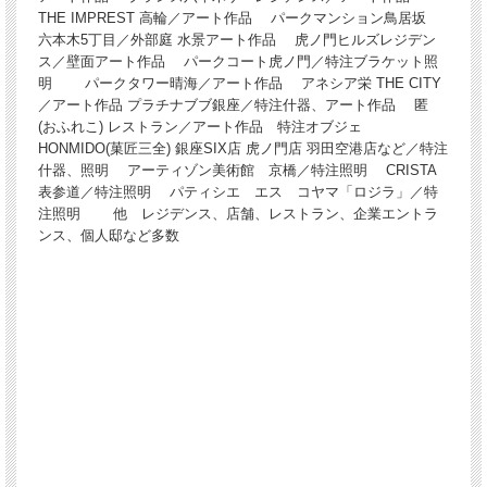
THE IMPREST 高輪／アート作品 パークマンション鳥居坂
六本木5丁目／外部庭 水景アート作品 虎ノ門ヒルズレジデン
ス／壁面アート作品 パークコート虎ノ門／特注ブラケット照
明 パークタワー晴海／アート作品 アネシア栄 THE CITY
／アート作品 プラチナブブ銀座／特注什器、アート作品 匿
(おふれこ) レストラン／アート作品 特注オブジェ
HONMIDO(菓匠三全) 銀座SIX店 虎ノ門店 羽田空港店など／特注
什器、照明 アーティゾン美術館 京橋／特注照明 CRISTA
表参道／特注照明 パティシエ エス コヤマ「ロジラ」／特
注照明 他 レジデンス、店舗、レストラン、企業エントラ
ンス、個人邸など多数