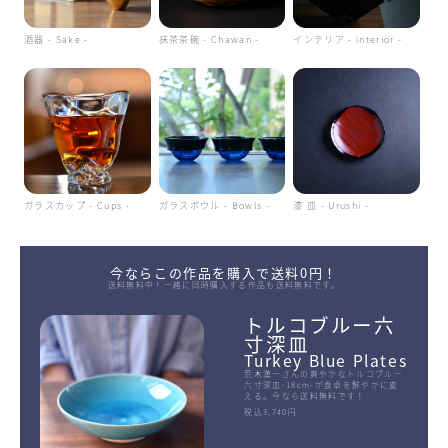
酒器 - Sake -
抹茶茶碗 - Chawan -
インテリア - interior -
ガラスカップ - Cups -
ガラスボウル - Bowls -
漆 皿 - Urushi -
今ならこの作品を購入で送料0円！
送料無料中！一緒に同時購入する作品も送料無料です。
トルコブルー六
寸深皿
Turkey Blue Plates
荒木漢一さんの爽やかなトルコブルー
六寸深皿-18cm-が食卓を鮮やかに変
える。今なら送料無料です！
税込3,740円