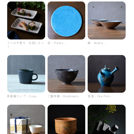
うつわや悠々 お試しセッ
皿 - Plates -
鉢 - Bowls -
ト
和食器カップ - Cups -
ご飯茶碗 - Ricebowls -
急須 - Tea Pots -