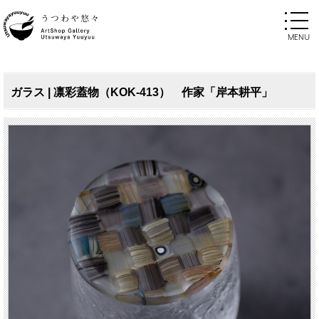
ガラス | 凛彩蓋物（KOK-413） 作家「岸本耕平」