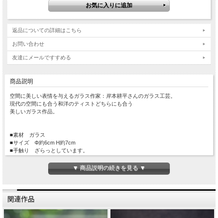
返品についての詳細はこちら
お問い合わせ
友達にメールですすめる
商品説明
空間に美しい表情を与えるガラス作家：岸本耕平さんのガラス工芸。
現代の空間にも合う和洋のティストどちらにも合う
美しいガラス作品。
■素材 ガラス
■サイズ Φ約6cm H約7cm
■手触り ざらっとしています。
■重量 約145g
■生産国 Made in Japan
▼ 商品説明の続きを見る ▼
■備考 食器洗浄機 × 耐熱約40度まで 電子レンジ×
関連作品