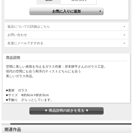
返品についての詳細はこちら
お問い合わせ
友達にメールですすめる
商品説明
空間に美しい表情を与えるガラス作家：岸本耕平さんのガラス工芸。
現代の空間にも合う和洋のティストどちらにも合う
美しいガラス作品。
■素材 ガラス
■サイズ Φ約6cm H約8.5cm
■手触り ざらっとしています。
■重量 約160g
■生産国 Made in Japan
▼ 商品説明の続きを見る ▼
■備考 食器洗浄機 × 耐熱約40度まで 電子レンジ×
関連作品