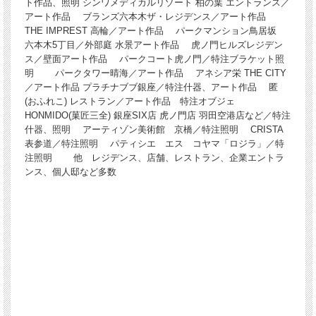
ト作品、照明 シンワメディカルリゾート 柏の葉 エントランス／
アート作品 ブランズ六本木ザ・レジデンス／アート作品
THE IMPREST 高輪／アート作品 パークマンション鳥居坂
六本木5丁目／外部庭 水景アート作品 虎ノ門ヒルズレジデン
ス／壁面アート作品 パークコート虎ノ門／特注ブラケット照
明 パークタワー晴海／アート作品 アネシア栄 THE CITY
／アート作品 プラチナブブ銀座／特注什器、アート作品 匿
(おふれこ) レストラン／アート作品 特注オブジェ
HONMIDO(菓匠三全) 銀座SIX店 虎ノ門店 羽田空港店など／特注
什器、照明 アーティゾン美術館 京橋／特注照明 CRISTA
表参道／特注照明 パティシエ エス コヤマ「ロジラ」／特
注照明 他 レジデンス、店舗、レストラン、企業エントラ
ンス、個人邸など多数