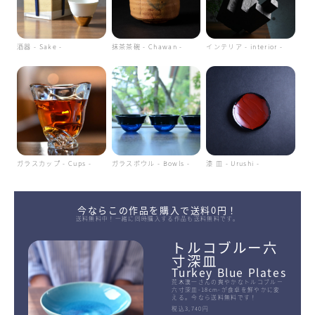
酒器 - Sake -
抹茶茶碗 - Chawan -
インテリア - interior -
ガラスカップ - Cups -
ガラスボウル - Bowls -
漆 皿 - Urushi -
今ならこの作品を購入で送料0円！
送料無料中！一緒に同時購入する作品も送料無料です。
トルコブルー六
寸深皿
Turkey Blue Plates
荒木漢一さんの爽やかなトルコブルー
六寸深皿-18cm-が食卓を鮮やかに変
える。今なら送料無料です！
税込3,740円