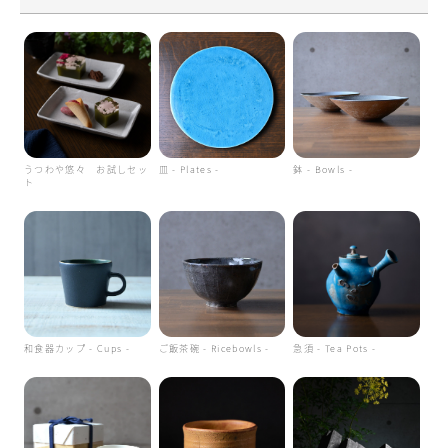
うつわや悠々 お試しセッ
皿 - Plates -
鉢 - Bowls -
ト
和食器カップ - Cups -
ご飯茶碗 - Ricebowls -
急須 - Tea Pots -