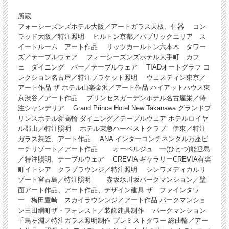
所蔵
フォーシーズンズホテル大阪／アートガラス天板、什器 コン
ラッド大阪／特注照明 ヒルトン京都／パブリックエリア ス
イートルーム アート作品 リッツカールトン六本木 タワー
ズ／テーブルウェア フォーシーズンズホテル大手町 カフ
ェ ダイニング バー／テーブルウェア TIADオートグラフ コ
レクション名古屋／特注ブラケット照明 ウェスティン東京／
アート作品 ザ ホテル山楽金沢／アート作品 ハイアットハウス東
京渋谷／アート作品 プリンセスガーデンホテル名古屋栄／特
注シャンデリア Grand Prince Hotel New Takanawa グランドプ
リンスホテル新高輪 ダイニング／テーブルウェア ホテルロイヤ
ル郡山／特注照明 ホテル東急ハーベストクラブ 伊東／特注
ガラス茶釜、アート作品 ANA インターコンチネンタル万座ビ
ーチリゾート／アート作品 オーベルジュ 一(ひとつ)能登島
／特注照明、テーブルウェア CREVIA ギャラリーCREVIA有楽
町イトシア クラブラウンジ／特注照明 シンワメディカルリ
ゾート宮古島／特注照明 赤坂氷川坂パークマンション／壁
面アート作品、アート作品、デザイン建具 ザ ファインタワ
ー 梅田豊崎 スカイラウンンジ／アート作品 パークマンショ
ン三田綱町ザ・フォレスト／装飾建具制作 パークマンション
千鳥ヶ淵／特注ガラス照明制作 プレミストタワー 総曲輪／アー