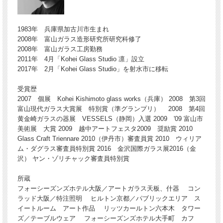
1983年 兵庫県加古川市生まれ
2008年 富山ガラス造形研究所研究科修了
2008年 富山ガラス工房勤務
2011年 4月「Kohei Glass Studio 凛」設立
2017年 2月「Kohei Glass Studio」を射水市に移転
受賞歴
2007 個展 Kohei Kishimoto glass works（兵庫） 2008 第3回
富山現代ガラス大賞展 特別賞（準グランプリ） 2008 第4回
黄金崎ガラスの器展 VESSELS（静岡）入選 2009 '09 富山市
美術展 大賞 2009 越中アートフェスタ2009 奨励賞 2010
Glass Craft Triennare 2010（伊丹市）審査員賞 2010 ウィリア
ム・ダグラス審査員特別賞 2016 金沢国際ガラス展2016（金
沢） ヤン・ゾリチャック審査員特別賞
所蔵
フォーシーズンズホテル大阪／アートガラス天板、什器 コン
ラッド大阪／特注照明 ヒルトン京都／パブリックエリア ス
イートルーム アート作品 リッツカールトン六本木 タワー
ズ／テーブルウェア フォーシーズンズホテル大手町 カフ