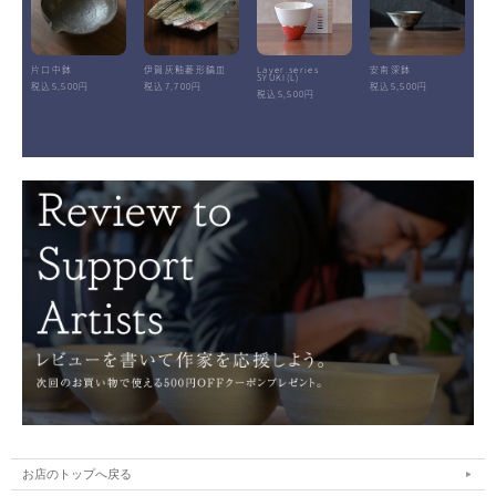
片口中鉢
伊賀灰釉菱形鎬皿
Layer.series
安南深鉢
SYUKI(L)
税込5,500円
税込7,700円
税込5,500円
税込5,500円
お店のトップへ戻る