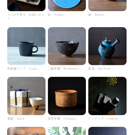
うつわや悠々 お試しセッ
皿 - Plates -
鉢 - Bowls -
ト
和食器カップ - Cups -
ご飯茶碗 - Ricebowls -
急須 - Tea Pots -
酒器 - Sake -
抹茶茶碗 - Chawan -
インテリア - interior -