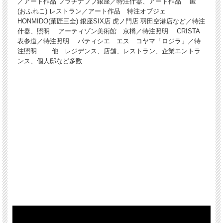
／アート作品 プラチナブブ銀座／特注什器、アート作品 匿
(おふれこ) レストラン／アート作品 特注オブジェ
HONMIDO(菓匠三全) 銀座SIX店 虎ノ門店 羽田空港店など／特注
什器、照明 アーティゾン美術館 京橋／特注照明 CRISTA
表参道／特注照明 パティシエ エス コヤマ「ロジラ」／特
注照明 他 レジデンス、店舗、レストラン、企業エントラ
ンス、個人邸など多数