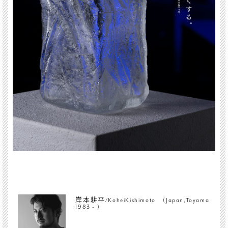
岸本耕平/KoheiKishimoto (Japan,Toyama
1983 - )