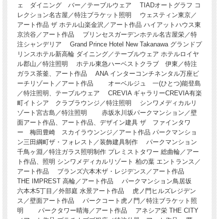
ェ ダイニング バー／テーブルウェア TIADオートグラフ コ
レクション名古屋／特注ブラケット照明 ウェスティン東京／
アート作品 ザ ホテル山楽金沢／アート作品 ハイアットハウス東
京渋谷／アート作品 プリンセスガーデンホテル名古屋栄／特
注シャンデリア Grand Prince Hotel New Takanawa グランドプ
リンスホテル新高輪 ダイニング／テーブルウェア ホテルロイヤ
ル郡山／特注照明 ホテル東急ハーベストクラブ 伊東／特注
ガラス茶釜、アート作品 ANA インターコンチネンタル万座ビ
ーチリゾート／アート作品 オーベルジュ 一(ひとつ)能登島
／特注照明、テーブルウェア CREVIA ギャラリーCREVIA有楽
町イトシア クラブラウンジ／特注照明 シンワメディカルリ
ゾート宮古島／特注照明 赤坂氷川坂パークマンション／壁
面アート作品、アート作品、デザイン建具 ザ ファインタワ
ー 梅田豊崎 スカイラウンンジ／アート作品 パークマンショ
ン三田綱町ザ・フォレスト／装飾建具制作 パークマンション
千鳥ヶ淵／特注ガラス照明制作 プレミストタワー 総曲輪／アー
ト作品、照明 シンワメディカルリゾート 柏の葉 エントランス／
アート作品 ブランズ六本木ザ・レジデンス／アート作品
THE IMPREST 高輪／アート作品 パークマンション鳥居坂
六本木5丁目／外部庭 水景アート作品 虎ノ門ヒルズレジデン
ス／壁面アート作品 パークコート虎ノ門／特注ブラケット照
明 パークタワー晴海／アート作品 アネシア栄 THE CITY