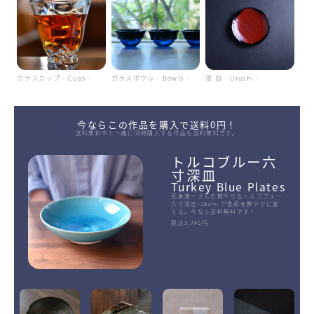
ガラスカップ - Cups -
ガラスボウル - Bowls -
漆 皿 - Urushi -
今ならこの作品を購入で送料0円！
送料無料中！一緒に同時購入する作品も送料無料です。
トルコブルー六
寸深皿
Turkey Blue Plates
荒木漢一さんの爽やかなトルコブルー
六寸深皿-18cm-が食卓を鮮やかに変
える。今なら送料無料です！
税込3,740円