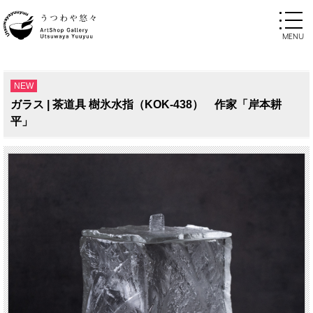
NEW
ガラス | 茶道具 樹氷水指（KOK-438） 作家「岸本耕
平」