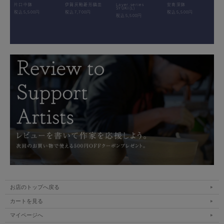
片口中鉢
伊賀灰釉菱形鎬皿
Layer.series
安南深鉢
SYUKI(L)
税込5,500円
税込7,700円
税込5,500円
税込5,500円
お店のトップへ戻る
カートを見る
マイページへ