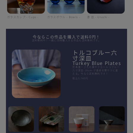
ガラスカップ - Cups -
ガラスボウル - Bowls -
漆 皿 - Urushi -
今ならこの作品を購入で送料0円！
送料無料中！一緒に同時購入する作品も送料無料です。
トルコブルー六
寸深皿
Turkey Blue Plates
荒木漢一さんの爽やかなトルコブルー
六寸深皿-18cm-が食卓を鮮やかに変
える。今なら送料無料です！
税込3,740円