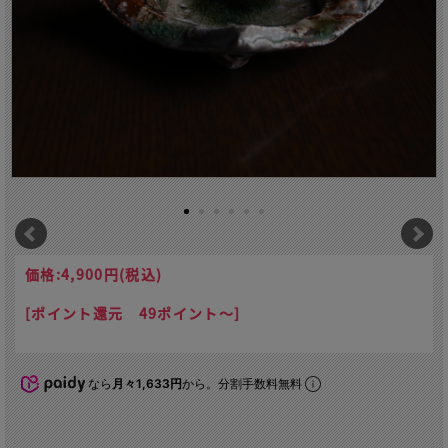
価格:
4,900円
(税込)
[ポイント還元 49ポイント～]
なら
月々1,633円
から。分割手数料無料