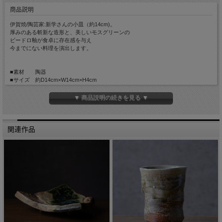
商品説明
伊賀焼/陶芸家:新学さんの小皿（約14cm)。
厚みのある斬新な造形と、美しいモスグリーンの
ビードロ釉が食卓に存在感を与え
今までにない料理を演出します。
■素材 陶器
■サイズ 約D14cm×W14cm×H4cm
■手触り ざらっとしています。
■重量 約410g
▼ 商品説明の続きを見る ▼
■生産 Made in JAPAN
関連作品