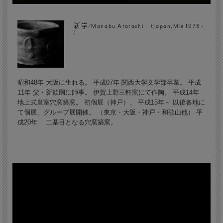
新学/Manabu Atarashi (Japan,Mie 1973 -
)
昭和48年 大阪に生れる。 平成07年 関西大学文学部卒業。 平成
11年 父・新歓嗣に師事。 伊賀上野三軒窯にて作陶。 平成14年
地上式単室穴窯築窯。 初個展（神戸）。 平成15年～ 以後各地に
て個展、グループ展開催。 （東京・大阪・神戸・和歌山他） 平
成20年 二基目となる穴窯築窯。