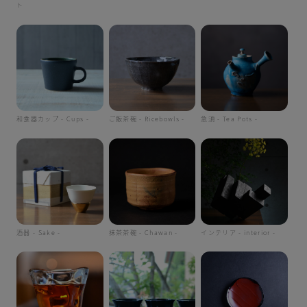
ト
和食器カップ - Cups -
ご飯茶碗 - Ricebowls -
急須 - Tea Pots -
酒器 - Sake -
抹茶茶碗 - Chawan -
インテリア - interior -