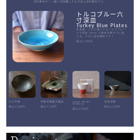
送料無料中！一緒に同時購入する作品も送料無料です。
トルコブルー六
寸深皿
Turkey Blue Plates
荒木漢一さんの爽やかなトルコブルー
六寸深皿-18cm-が食卓を鮮やかに変
える。今なら送料無料です！
税込3,740円
片口中鉢
伊賀灰釉菱形鎬皿
Layer.series
安南深鉢
SYUKI(L)
税込5,500円
税込7,700円
税込5,500円
税込5,500円