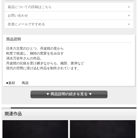
返品についての詳細はこちら
お問い合わせ
友達にメールですすめる
商品説明
日本六古窯のひとつ、丹波焼の里から
蛇窯で焼成し、独特の窯変を生み出す
清水万佐年さんの作品。
丹波焼の伝統を受け継ぎながらも、織部、唐津など
現代の空間に溶け込む作品を制作されています。
■素材 陶器
■サイズ W約10.5cm D約10.5cm H約11cm
■手触り ざらっとしています。
▼ 商品説明の続きを見る ▼
■重量 約935g
■生産国 Made in Japan
関連作品