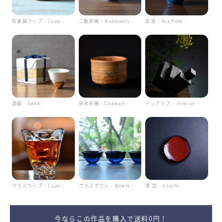
和食器カップ - Cups -
ご飯茶碗 - Ricebowls -
急須 - Tea Pots -
酒器 - Sake -
抹茶茶碗 - Chawan -
インテリア - interior -
ガラスカップ - Cups -
ガラスボウル - Bowls -
漆 皿 - Urushi -
今ならこの作品を購入で送料0円！