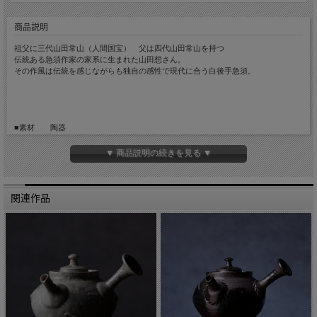
商品説明
祖父に三代山田常山（人間国宝） 父は四代山田常山を持つ
伝統ある急須作家の家系に生まれた山田想さん。
その作風は伝統を感じながらも独自の感性で現代に合う白後手急須。
■素材 陶器
■サイズ 縦約12.5cm(取手含む) 横8cm 高約7cm
■手触り つるっとしています。
▼ 商品説明の続きを見る ▼
■重量 約115g
■容量 約150cc
■生産国 Made in Japan
関連作品