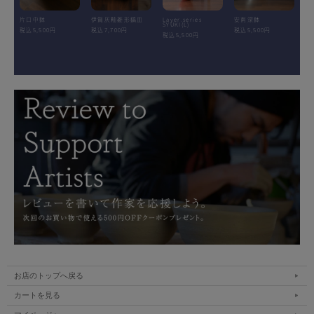
片口中鉢
伊賀灰釉菱形鎬皿
Layer.series
安南深鉢
SYUKI(L)
税込5,500円
税込7,700円
税込5,500円
税込5,500円
お店のトップへ戻る
カートを見る