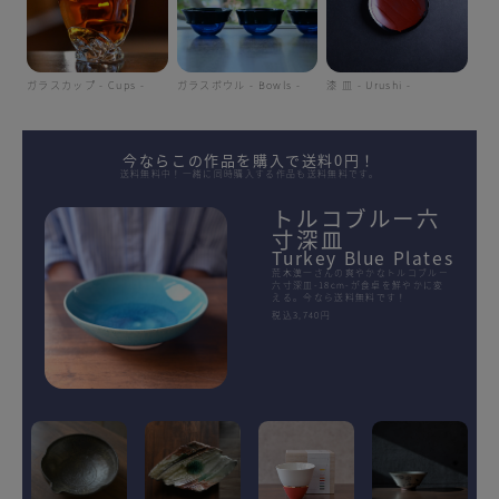
ガラスカップ - Cups -
ガラスボウル - Bowls -
漆 皿 - Urushi -
今ならこの作品を購入で送料0円！
送料無料中！一緒に同時購入する作品も送料無料です。
トルコブルー六
寸深皿
Turkey Blue Plates
荒木漢一さんの爽やかなトルコブルー
六寸深皿-18cm-が食卓を鮮やかに変
える。今なら送料無料です！
税込3,740円