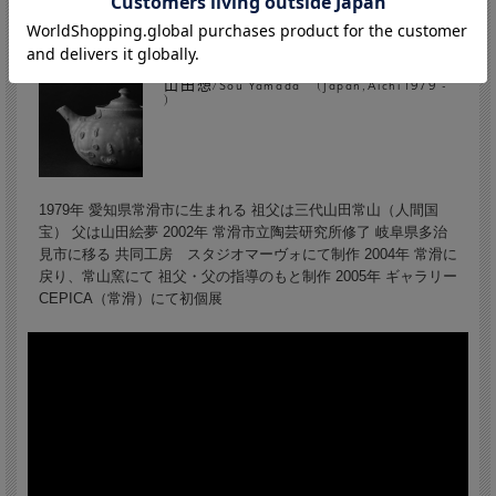
山田想/Sou Yamada (Japan,Aichi 1979 -
)
1979年 愛知県常滑市に生まれる 祖父は三代山田常山（人間国
宝） 父は山田絵夢 2002年 常滑市立陶芸研究所修了 岐阜県多治
見市に移る 共同工房 スタジオマーヴォにて制作 2004年 常滑に
戻り、常山窯にて 祖父・父の指導のもと制作 2005年 ギャラリー
CEPICA（常滑）にて初個展