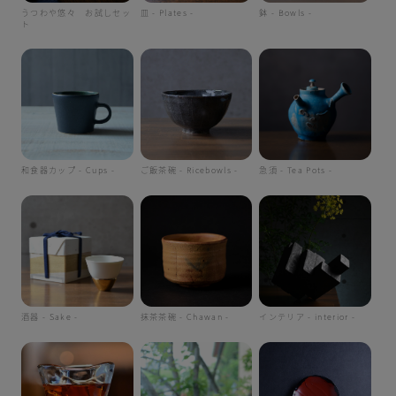
うつわや悠々 お試しセッ
皿 - Plates -
鉢 - Bowls -
ト
和食器カップ - Cups -
ご飯茶碗 - Ricebowls -
急須 - Tea Pots -
酒器 - Sake -
抹茶茶碗 - Chawan -
インテリア - interior -