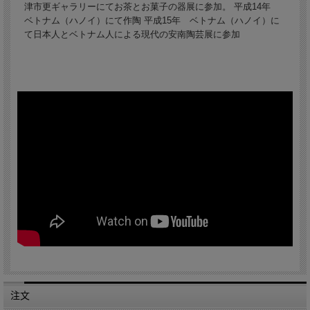
津市更ギャラリーにてお茶とお菓子の器展に参加。 平成14年
ベトナム（ハノイ）にて作陶 平成15年 ベトナム（ハノイ）に
て日本人とベトナム人による現代の安南陶芸展に参加
注文