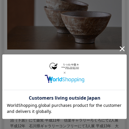
多屋嘉郎/Yoshiro Taya (Japan,Kyoto
1970 - )
昭和45年 東京都生まれ 平成05年 京都精華大学美術学部造形
学科卒 平成07年 宇治市炭山 荒木義隆氏に師事 平成11年 宇
治（下居）にて築窯 平成11年 信楽ギャラリーろくろにて2人展
平成12年 石川県ギャラリーコンフリーにて3人展 平成13年 大