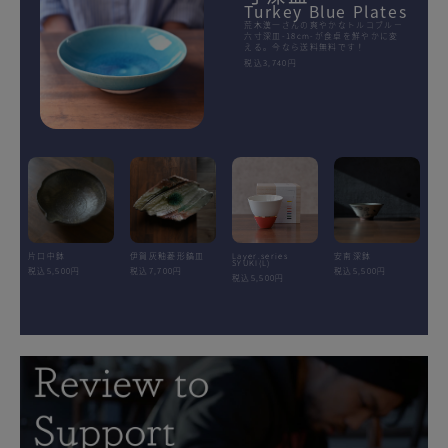
Turkey Blue Plates
荒木漢一さんの爽やかなトルコブルー
六寸深皿-18cm-が食卓を鮮やかに変
える。今なら送料無料です！
税込3,740円
片口中鉢
伊賀灰釉菱形鎬皿
Layer.series
安南深鉢
SYUKI(L)
税込5,500円
税込7,700円
税込5,500円
税込5,500円