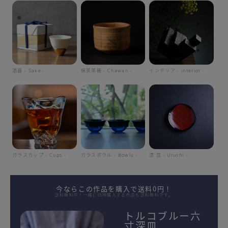
酒器 - Sake -
抹茶茶碗 - Chawan -
インテリア - interior -
ガラスカップ - Cups -
ガラスボウル - Bowls -
漆 皿 - Urushi -
今ならこの作品を購入で送料0円！
送料無料中！一緒に同時購入する作品も送料無料です。
トルコブルー六
寸深皿