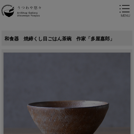
和食器 焼締くし目ごはん茶碗 作家「多屋嘉郎」