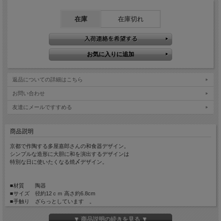
在庫
在庫切れ
返品についての詳細はこちら
お問い合わせ
友達にメールですすめる
商品説明
京都で作陶する多屋嘉郎さんの和食器デザイン。
シンプルな造形に大胆に和を演出するデザインは
特別な日に使いたくなる焼〆デザイン。
■材質 陶器
■サイズ 径約12ｃｍ 高さ約6.8cm
■手触り ざらっとしています 。
■重量 約180g
▼ 商品説明の続きを見る ▼