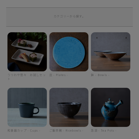
カテゴリーから探す。
うつわや悠々 お試しセッ
皿 - Plates -
鉢 - Bowls -
ト
和食器カップ - Cups -
ご飯茶碗 - Ricebowls -
急須 - Tea Pots -