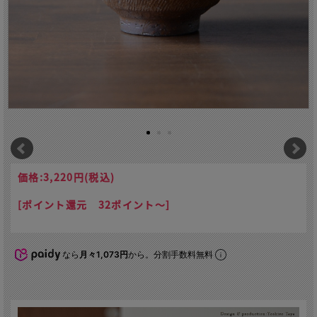
価格:
3,220円
(税込)
[ポイント還元 32ポイント～]
なら
月々1,073円
から。分割手数料無料