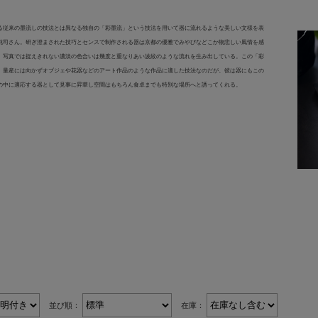
る従来の墨流しの技法とは異なる独自の「彩墨流」という技法を用いて器に流れるような美しい文様を表
純司さん。研ぎ澄まされた技巧とセンスで制作される器は京都の優雅でみやびなどこか物悲しい風情を感
。写真では捉えきれない濃淡の色合いは幾度と重なりあい波紋のような流れを生み出している。この「彩
、量産には向かずオブジェや花器などのアート作品のような作品に適した技法なのだが、彼は器にもこの
の中に適応する器として見事に昇華し空間はもちろん食卓までも特別な場所へと誘ってくれる。
並び順：
在庫：