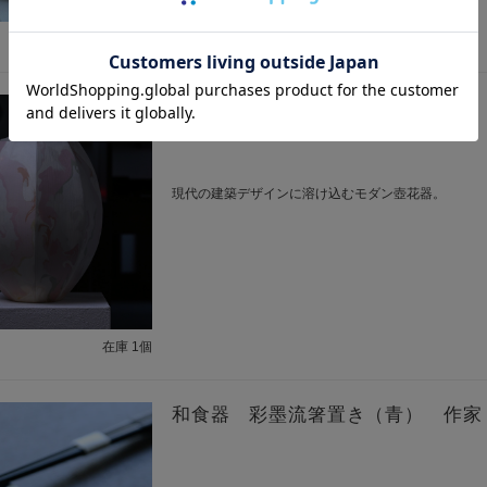
在庫 1個
【共箱付】彩墨流花器（JS-626）
現代の建築デザインに溶け込むモダン壺花器。
在庫 1個
和食器 彩墨流箸置き（青） 作家