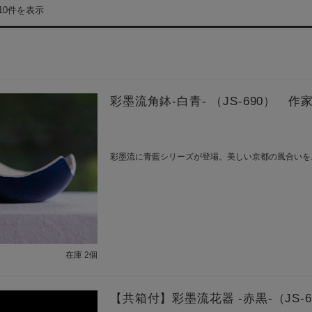
10件を表示
彩墨流角鉢-白青- （JS-690） 
彩墨流に青藍シリーズが登場。美しい京都の風合いを
在庫 2個
【共箱付】彩墨流花器 -赤黒-（JS-