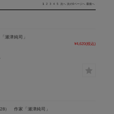
1
2
3
4
5
次へ
次の5ページへ
最後へ
作家「瀬津純司」
¥4,620
(税込)
。
628） 作家「瀬津純司」