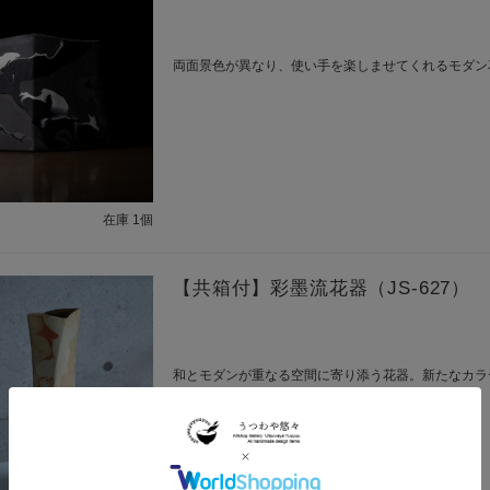
両面景色が異なり、使い手を楽しませてくれるモダン
在庫 1個
【共箱付】彩墨流花器（JS-627）
和とモダンが重なる空間に寄り添う花器。新たなカラ