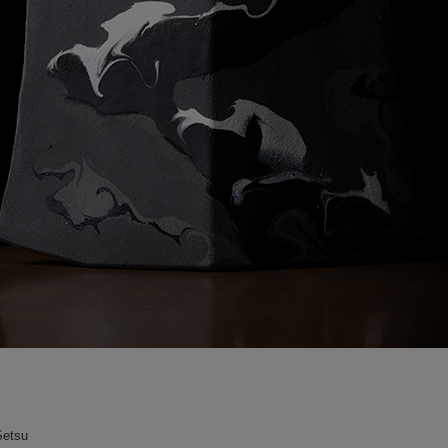
司
Setsu