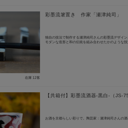
彩墨流箸置き 作家「瀬津純司」
独自の技法で制作する瀬津純司さんの彩墨流デザイン
モダンな造形と和の伝統を組み合わせたかのような技
在庫 12客
【共箱付】彩墨流酒器-黒白-（JS-
お酒を京都らしい彩りで。陶芸家：瀬津純司さんの酒