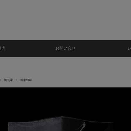
案内
お問い合せ
陶芸家
瀬津純司