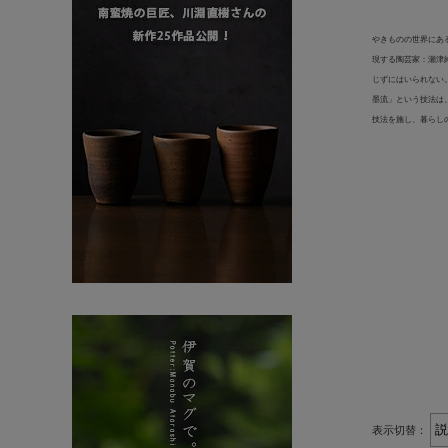
やきものの世界にあ
現する陶芸家：瀬津
じずにはいられない
墨流」という技法は
技法を施し、暮らし
表示切替：