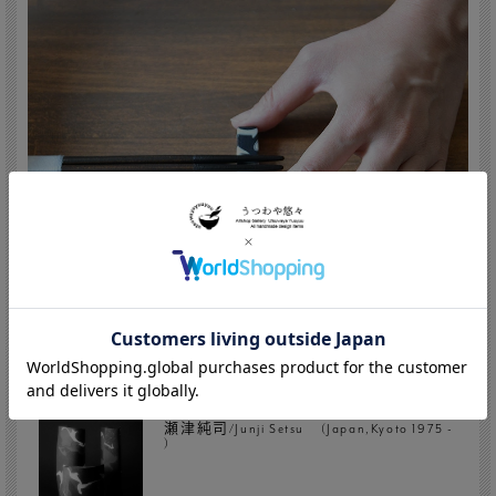
瀬津純司/Junji Setsu (Japan,Kyoto 1975 -
)