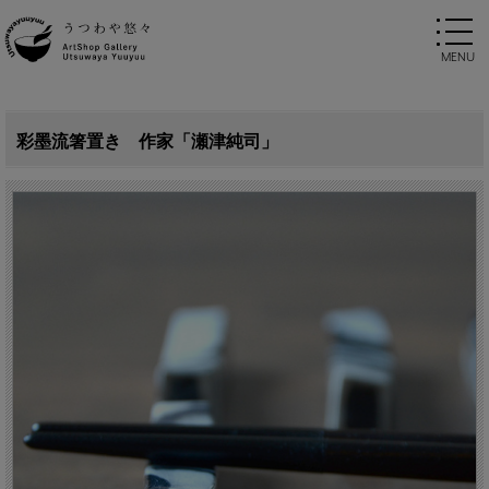
彩墨流箸置き 作家「瀬津純司」