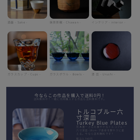
酒器 - Sake -
抹茶茶碗 - Chawan -
インテリア - interior -
ガラスカップ - Cups -
ガラスボウル - Bowls -
漆 皿 - Urushi -
今ならこの作品を購入で送料0円！
送料無料中！一緒に同時購入する作品も送料無料です。
トルコブルー六
寸深皿
Turkey Blue Plates
荒木漢一さんの爽やかなトルコブルー
六寸深皿-18cm-が食卓を鮮やかに変
える。今なら送料無料です！
税込3,740円