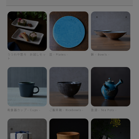
うつわや悠々 お試しセッ
皿 - Plates -
鉢 - Bowls -
ト
和食器カップ - Cups -
ご飯茶碗 - Ricebowls -
急須 - Tea Pots -