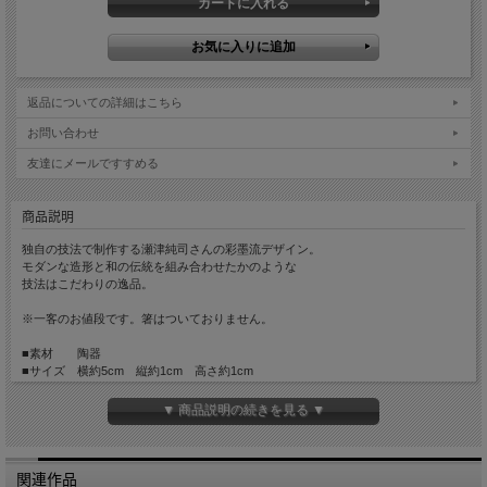
返品についての詳細はこちら
お問い合わせ
友達にメールですすめる
商品説明
独自の技法で制作する瀬津純司さんの彩墨流デザイン。
モダンな造形と和の伝統を組み合わせたかのような
技法はこだわりの逸品。
※一客のお値段です。箸はついておりません。
■素材 陶器
■サイズ 横約5cm 縦約1cm 高さ約1cm
■手触り さらっとしています。
■重さ 約15g
▼ 商品説明の続きを見る ▼
関連作品