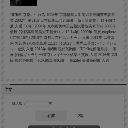
1975年 京都に生れる 1998年 京都精華大学美術学部陶芸専攻卒
業 2002年 第31回 日本伝統工芸近畿展「新人奨励賞」 益子陶芸
展 入選 (06年) 2004年 京都府美術工芸新鋭選抜展 (07年) 2006年
個展 (京都高島屋美術工芸サロン 12,14年) 2009年 個展 (sophora
/ 京都 16年) 2010年 京都工芸ビエンナーレ 入選 2011年 以美為
用 陶芸展 (京都高島屋 12,13年) 2013年 世界工芸コンペティショ
ン・金沢 入選 2015年 第8回 現代茶陶展「TOKI織部優秀賞」 個
展 (柿傳ギャラリー/東京) マイヤー×信楽大賞展 入選 2016年 第9
回 現代茶陶展「TOKI織部奨励賞」 第22回 美濃茶碗展 入選
注文
購入数：
客
在庫
12客